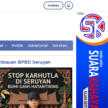
Indeks
tutup
at
Politik
Advertorial
Sorotan
mbauan BPBD Seruyan