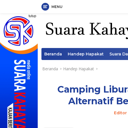
MENU
Langsung
tutup
ke
konten
Beranda
Handep Hapakat
Suara D
Beranda
Handep Hapakat
Camping Libur
Alternatif B
Editor