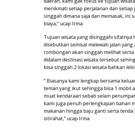
daerah, kami gak fokus ke tujuan wisa
menikmati setiap perjalanan dan setia
singgah dimana saja dan memasak, ini 
biaya,” ucap Irma.
Tujuan wisata yang disinggahi sifatnya h
disebutkan semisal melewati jalan yan
rombongan akan singgah melihat ser
didalam destinasi wisata tersebut sehin
bisa singgah 2 lokasi wisata bahkan lebi
” Biasanya kami lengkap bersama kelua
teman yang ikut sehingga bisa 1 mobil 
muat kendaraan sebab selain penump
kami juga penuh perlengkapan bahan m
makanan hingga baju ganti serta tenda 
istirahat,” ucap Irma.