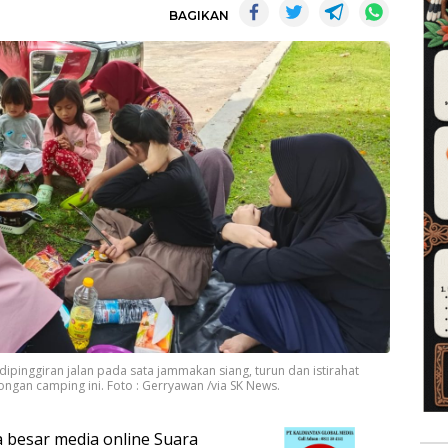
BAGIKAN
dipinggiran jalan pada sata jammakan siang, turun dan istirahat
ngan camping ini. Foto : Gerryawan /via SK News.
 besar media online Suara