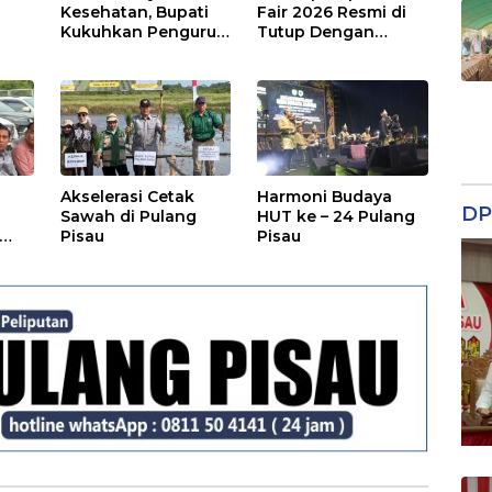
a
Kesehatan, Bupati
Fair 2026 Resmi di
Kukuhkan Pengurus
Tutup Dengan
TP Posyandu
Malam Hiburan
Rakyat
Akselerasi Cetak
Harmoni Budaya
DP
Sawah di Pulang
HUT ke – 24 Pulang
Pisau
Pisau