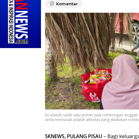
Komentar
Ini adalah salah satu potret saat rombongan singgah 
serta memasak adalah aktivitas yang dilakukan rombo
SKNEWS, PULANG PISAU
– Bagi keluarga