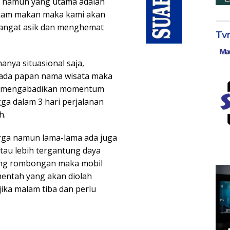
ta namun yang utama adalah
p jam makan maka kami akan
sangat asik dan menghemat
Tv
anya situasional saja,
g ada papan nama wisata maka
ta mengabadikan momentum
gga dalam 3 hari perjalanan
h.
rga namun lama-lama ada juga
atau lebih tergantung daya
ang rombongan maka mobil
entah yang akan diolah
jika malam tiba dan perlu