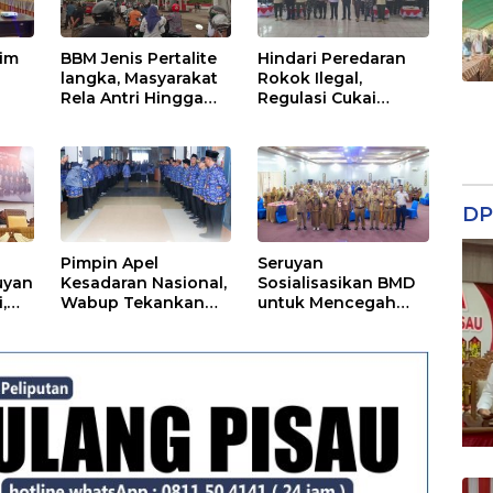
tim
BBM Jenis Pertalite
Hindari Peredaran
langka, Masyarakat
Rokok Ilegal,
Rela Antri Hingga
Regulasi Cukai
n
Berjam-jam
Disosialisasikan
ama
DP
Pimpin Apel
Seruyan
uyan
Kesadaran Nasional,
Sosialisasikan BMD
,
Wabup Tekankan
untuk Mencegah
Disiplin dan
Tipikor
Tanggung Jawab
Kepada Para ASN