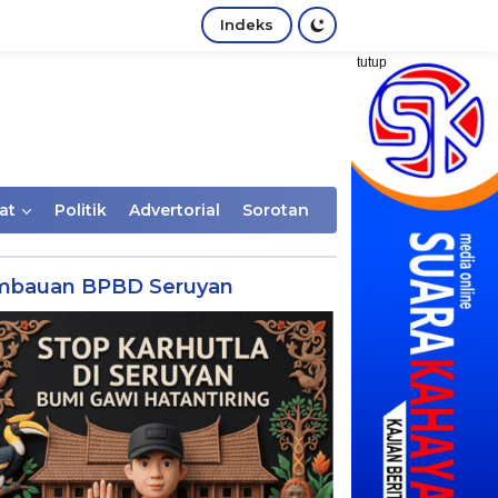
Indeks
tutup
at
Politik
Advertorial
Sorotan
mbauan BPBD Seruyan