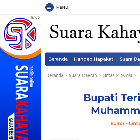
MENU
Langsung
tutup
ke
konten
Beranda
Handep Hapakat
Suara D
Beranda
Suara Daerah
Lintas Provinsi
Bupati Ter
Muhamma
Editor
-
Lint