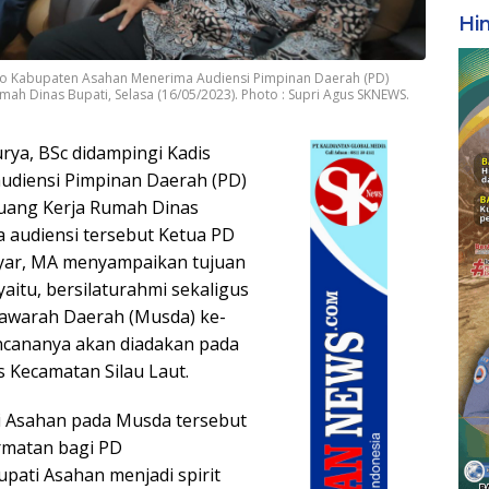
Hi
nfo Kabupaten Asahan Menerima Audiensi Pimpinan Daerah (PD)
 Dinas Bupati, Selasa (16/05/2023). Photo : Supri Agus SKNEWS.
rya, BSc didampingi Kadis
diensi Pimpinan Daerah (PD)
uang Kerja Rumah Dinas
a audiensi tersebut Ketua PD
ar, MA menyampaikan tujuan
aitu, bersilaturahmi sekaligus
warah Daerah (Musda) ke-
ncananya akan diadakan pada
s Kecamatan Silau Laut.
 Asahan pada Musda tersebut
matan bagi PD
ati Asahan menjadi spirit