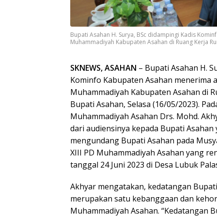
Bupati Asahan H. Surya, BSc didampingi Kadis Komi
Muhammadiyah Kabupaten Asahan di Ruang Kerja Rumah
SKNEWS, ASAHAN
– Bupati Asahan H. Su
Kominfo Kabupaten Asahan menerima au
Muhammadiyah Kabupaten Asahan di R
Bupati Asahan, Selasa (16/05/2023). Pad
Muhammadiyah Asahan Drs. Mohd. Akhy
dari audiensinya kepada Bupati Asahan y
mengundang Bupati Asahan pada Musya
XIII PD Muhammadiyah Asahan yang re
tanggal 24 Juni 2023 di Desa Lubuk Pala
Akhyar mengatakan, kedatangan Bupati
merupakan satu kebanggaan dan kehor
Muhammadiyah Asahan. “Kedatangan Bup