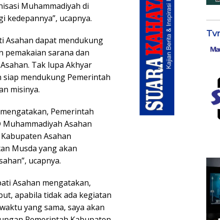
isasi Muhammadiyah di
gi kedepannya”, ucapnya.
Tv
ti Asahan dapat mendukung
n pemakaian sarana dan
 Asahan. Tak lupa Akhyar
 siap mendukung Pemerintah
n misinya.
n mengatakan, Pemerintah
D Muhammadiyah Asahan
h Kabupaten Asahan
tan Musda yang akan
ahan”, ucapnya.
pati Asahan mengatakan,
ut, apabila tidak ada kegiatan
diwaktu yang sama, saya akan
gkungan Pemerintah Kabupaten