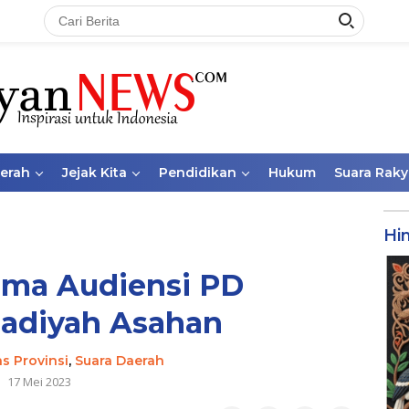
aerah
Jejak Kita
Pendidikan
Hukum
Suara Raky
Hi
ima Audiensi PD
diyah Asahan
as Provinsi
,
Suara Daerah
17 Mei 2023