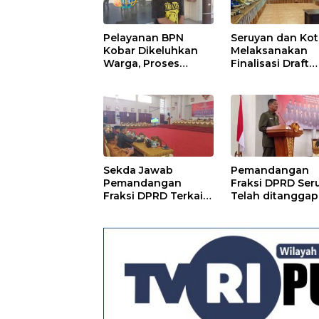
Pelayanan BPN
Seruyan dan Ko
Kobar Dikeluhkan
Melaksanakan
Warga, Proses
Finalisasi Draft
Pemecahan
Kesepakatan da
Sertifikat Tak
Perjanjian Bers
Kunjung Selesai
Sekda Jawab
Pemandangan
Pemandangan
Fraksi DPRD Ser
Fraksi DPRD Terkait
Telah ditanggapi
Pertanggungjawaba
Raperda RPJMD
n Pelaksanaan APBD
Segera
TA 2024
Ditindaklanjuti