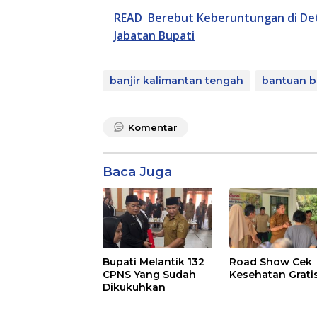
READ
Berebut Keberuntungan di Det
Jabatan Bupati
banjir kalimantan tengah
bantuan ba
Komentar
Baca Juga
Bupati Melantik 132
Road Show Cek
CPNS Yang Sudah
Kesehatan Grati
Dikukuhkan