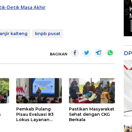
ik-Detik Masa Akhir
njir kalteng
bnpb pusat
DP
BAGIKAN
Pemkab Pulang
Pastikan Masyarakat
s
Pisau Evaluasi 83
Sehat dengan CKG
Lokus Layanan
Berkala
Publik