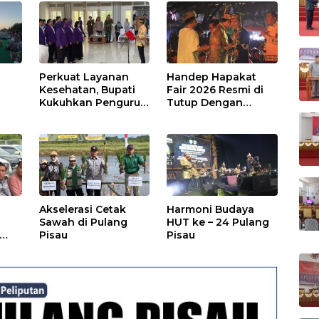
Perkuat Layanan
Handep Hapakat
a
Kesehatan, Bupati
Fair 2026 Resmi di
Kukuhkan Pengurus
Tutup Dengan
TP Posyandu
Malam Hiburan
Rakyat
Akselerasi Cetak
Harmoni Budaya
Sawah di Pulang
HUT ke – 24 Pulang
Pisau
Pisau