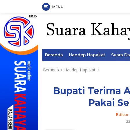
MENU
Langsung
tutup
ke
konten
Beranda
Handep Hapakat
Suara D
Beranda
Handep Hapakat
Bupati Terima A
Pakai Se
Editor
2