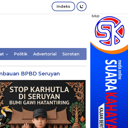
Indeks
tutup
at
Politik
Advertorial
Sorotan
mbauan BPBD Seruyan