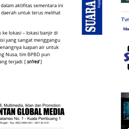
alam aktifitas sementara ini
daerah untuk terus melihat
Tv
.
ke lokasi – lokasi banjir di
disi yang sangat menggangu
genangnya luapan air untuk
ng Nusa, tim BPBD pun
g terjadi. [
sr/red
]