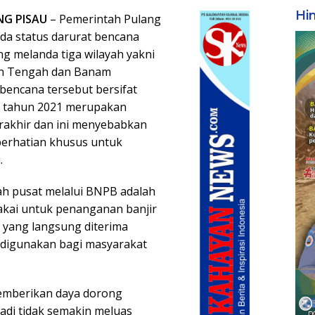
Hi
NG PISAU
– Pemerintah Pulang
da status darurat bencana
ang melanda tiga wilayah yakni
an Tengah dan Banam
bencana tersebut bersifat
 tahun 2021 merupakan
rakhir dan ini menyebabkan
erhatian khusus untuk
.
ah pusat melalui BNPB adalah
kai untuk penanganan banjir
a yang langsung diterima
a digunakan bagi masyarakat
memberikan daya dorong
jadi tidak semakin meluas