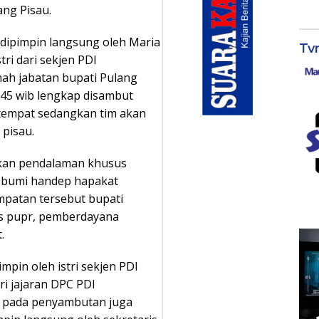
ang Pisau.
 dipimpin langsung oleh Maria
Tv
tri dari sekjen PDI
ah jabatan bupati Pulang
7.45 wib lengkap disambut
tempat sedangkan tim akan
 pisau.
ukan pendalaman khusus
i bumi handep hapakat
patan tersebut bupati
dis pupr, pemberdayana
.
mpin oleh istri sekjen PDI
ri jajaran DPC PDI
k pada penyambutan juga