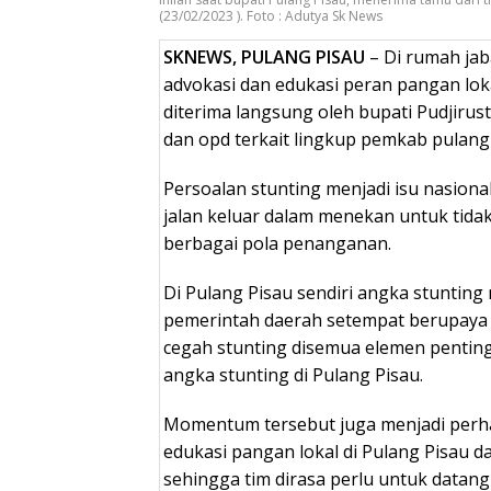
(23/02/2023 ). Foto : Adutya Sk News
SKNEWS, PULANG PISAU
– Di rumah jab
advokasi dan edukasi peran pangan lo
diterima langsung oleh bupati Pudjiru
dan opd terkait lingkup pemkab pulang 
Persoalan stunting menjadi isu nasiona
jalan keluar dalam menekan untuk tida
berbagai pola penanganan.
Di Pulang Pisau sendiri angka stunting
pemerintah daerah setempat berupaya
cegah stunting disemua elemen pentin
angka stunting di Pulang Pisau.
Momentum tersebut juga menjadi perha
edukasi pangan lokal di Pulang Pisau d
sehingga tim dirasa perlu untuk data