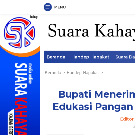
MENU
Langsung
tutup
ke
konten
Beranda
Handep Hapakat
Suara D
Beranda
Handep Hapakat
Bupati Meneri
Edukasi Pangan 
Editor