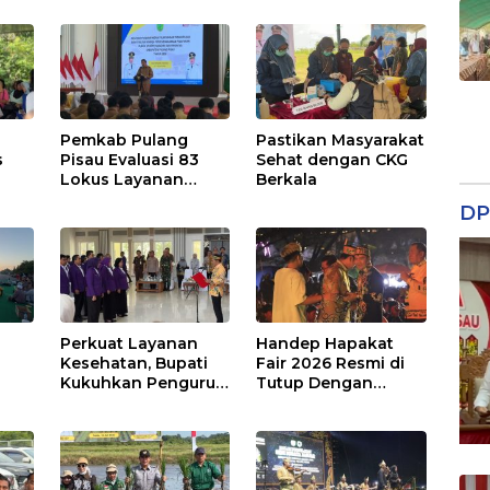
Pemkab Pulang
Pastikan Masyarakat
s
Pisau Evaluasi 83
Sehat dengan CKG
Lokus Layanan
Berkala
Publik
DP
Perkuat Layanan
Handep Hapakat
a
Kesehatan, Bupati
Fair 2026 Resmi di
Kukuhkan Pengurus
Tutup Dengan
TP Posyandu
Malam Hiburan
Rakyat