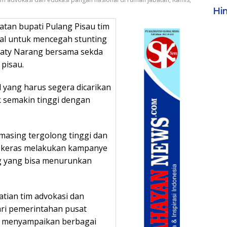
Hi
atan bupati Pulang Pisau tim
kal untuk mencegah stunting
staty Narang bersama sekda
pisau.
l yang harus segera dicarikan
k semakin tinggi dengan
 masing tergolong tinggi dan
 keras melakukan kampanye
g yang bisa menurunkan
tian tim advokasi dan
ari pemerintahan pusat
ng menyampaikan berbagai