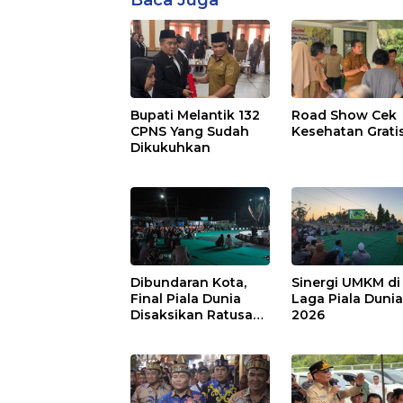
Bupati Melantik 132
Road Show Cek
CPNS Yang Sudah
Kesehatan Grati
Dikukuhkan
Dibundaran Kota,
Sinergi UMKM di
Final Piala Dunia
Laga Piala Duni
Disaksikan Ratusan
2026
Warga Pulpis