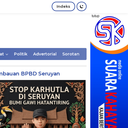
Indeks
tutup
at
Politik
Advertorial
Sorotan
mbauan BPBD Seruyan