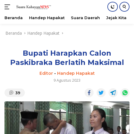
Beranda
Handep Hapakat
Suara Daerah
Jejak Kita
Langsung
Beranda
Handep Hapakat
ke
konten
Bupati Harapkan Calon
Paskibraka Berlatih Maksimal
Editor
-
Handep Hapakat
9 Agustus 2023
39