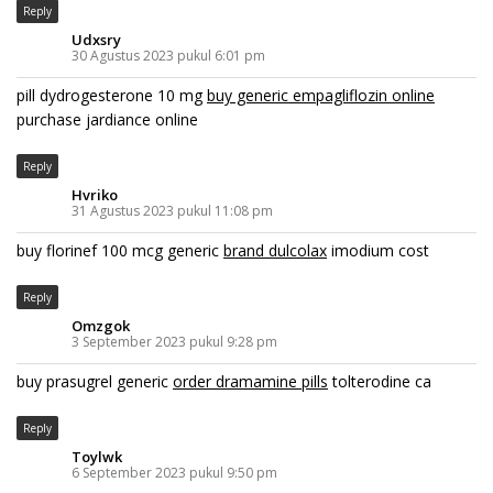
Reply
Udxsry
30 Agustus 2023 pukul 6:01 pm
pill dydrogesterone 10 mg
buy generic empagliflozin online
purchase jardiance online
Reply
Hvriko
31 Agustus 2023 pukul 11:08 pm
buy florinef 100 mcg generic
brand dulcolax
imodium cost
Reply
Omzgok
3 September 2023 pukul 9:28 pm
buy prasugrel generic
order dramamine pills
tolterodine ca
Reply
Toylwk
6 September 2023 pukul 9:50 pm