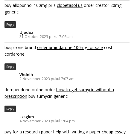
buy allopurinol 100mg pills
clobetasol us
order crestor 20mg
generic
Reply
Ujodoz
31 Oktober 2023 pukul 7:06 am
buspirone brand
order amiodarone 100mg for sale
cost
cordarone
Reply
Vhdnlh
2 November 2023 pukul 7:07 am
domperidone online order
how to get sumycin without a
prescription
buy sumycin generic
Reply
Lxsgkm
4 November 2023 pukul 1:04 pm
pay for a research paper
help with writing a paper
cheap essay