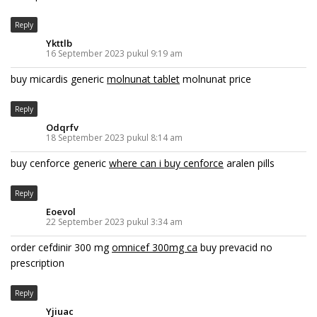
Reply
Ykttlb
16 September 2023 pukul 9:19 am
buy micardis generic
molnunat tablet
molnunat price
Reply
Odqrfv
18 September 2023 pukul 8:14 am
buy cenforce generic
where can i buy cenforce
aralen pills
Reply
Eoevol
22 September 2023 pukul 3:34 am
order cefdinir 300 mg
omnicef 300mg ca
buy prevacid no
prescription
Reply
Yjiuac