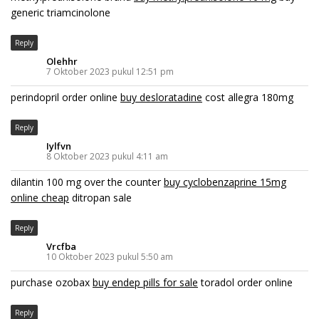
generic triamcinolone
Reply
Olehhr
7 Oktober 2023 pukul 12:51 pm
perindopril order online
buy desloratadine
cost allegra 180mg
Reply
Iylfvn
8 Oktober 2023 pukul 4:11 am
dilantin 100 mg over the counter
buy cyclobenzaprine 15mg
online cheap
ditropan sale
Reply
Vrcfba
10 Oktober 2023 pukul 5:50 am
purchase ozobax
buy endep pills for sale
toradol order online
Reply