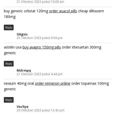
21 Oktober 2023 pukul 10:00 am
buy generic orlistat 120mg
order asacol pills
cheap diltiazem
180mg
Reply
Gkgsis
25 Oktober 2023 pukul 6:56 pm
astelin usa
buy avapro 150mg pills
order irbesartan 300mg
generic
Reply
Mdrmpq
27 Oktober 2023 pukul 4:44 pm
nexium 40mg oral
order remeron online
order topamax 100mg
generic
Reply
Vechye
29 Oktober 2023 pukul 12:42 pm