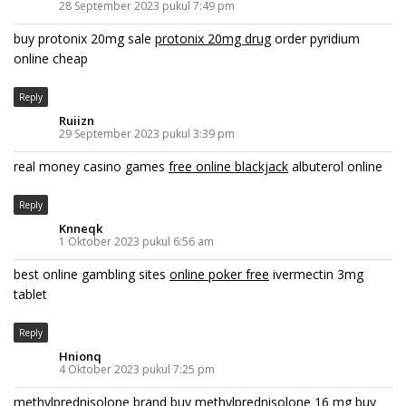
28 September 2023 pukul 7:49 pm
buy protonix 20mg sale
protonix 20mg drug
order pyridium
online cheap
Reply
Ruiizn
29 September 2023 pukul 3:39 pm
real money casino games
free online blackjack
albuterol online
Reply
Knneqk
1 Oktober 2023 pukul 6:56 am
best online gambling sites
online poker free
ivermectin 3mg
tablet
Reply
Hnionq
4 Oktober 2023 pukul 7:25 pm
methylprednisolone brand
buy methylprednisolone 16 mg
buy