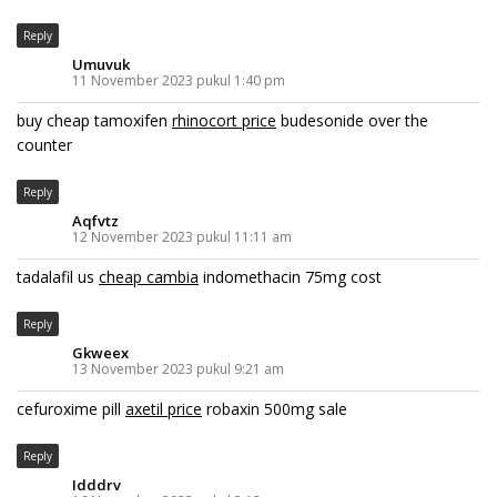
Reply
Umuvuk
11 November 2023 pukul 1:40 pm
buy cheap tamoxifen
rhinocort price
budesonide over the
counter
Reply
Aqfvtz
12 November 2023 pukul 11:11 am
tadalafil us
cheap cambia
indomethacin 75mg cost
Reply
Gkweex
13 November 2023 pukul 9:21 am
cefuroxime pill
axetil price
robaxin 500mg sale
Reply
Idddrv