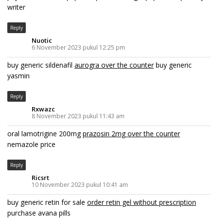
writer
Reply
Nuotic
6 November 2023 pukul 12:25 pm
buy generic sildenafil
aurogra over the counter
buy generic
yasmin
Reply
Rxwazc
8 November 2023 pukul 11:43 am
oral lamotrigine 200mg
prazosin 2mg over the counter
nemazole price
Reply
Ricsrt
10 November 2023 pukul 10:41 am
buy generic retin for sale
order retin gel without prescription
purchase avana pills