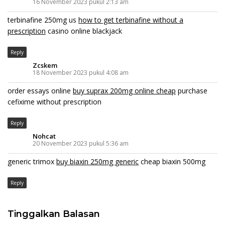
16 November 2023 pukul 2:13 am
terbinafine 250mg us
how to get terbinafine without a
prescription
casino online blackjack
Reply
Zcskem
18 November 2023 pukul 4:08 am
order essays online
buy suprax 200mg online cheap
purchase
cefixime without prescription
Reply
Nohcat
20 November 2023 pukul 5:36 am
generic trimox
buy biaxin 250mg generic
cheap biaxin 500mg
Reply
Tinggalkan Balasan