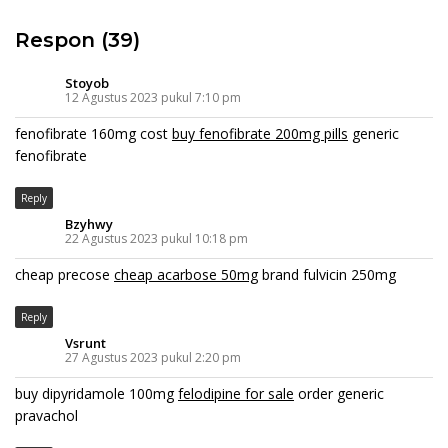
Respon (39)
Stoyob
12 Agustus 2023 pukul 7:10 pm
fenofibrate 160mg cost
buy fenofibrate 200mg pills
generic
fenofibrate
Reply
Bzyhwy
22 Agustus 2023 pukul 10:18 pm
cheap precose
cheap acarbose 50mg
brand fulvicin 250mg
Reply
Vsrunt
27 Agustus 2023 pukul 2:20 pm
buy dipyridamole 100mg
felodipine for sale
order generic
pravachol