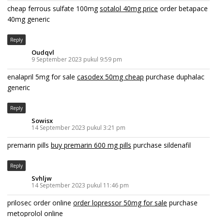
cheap ferrous sulfate 100mg
sotalol 40mg price
order betapace
40mg generic
Reply
Oudqvl
9 September 2023 pukul 9:59 pm
enalapril 5mg for sale
casodex 50mg cheap
purchase duphalac
generic
Reply
Sowisx
14 September 2023 pukul 3:21 pm
premarin pills
buy premarin 600 mg pills
purchase sildenafil
Reply
Svhljw
14 September 2023 pukul 11:46 pm
prilosec order online
order lopressor 50mg for sale
purchase
metoprolol online