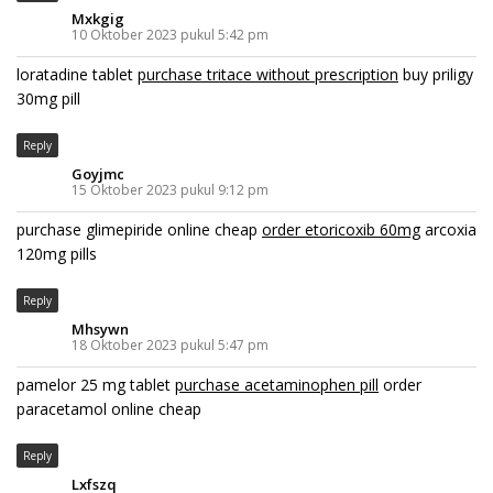
Mxkgig
10 Oktober 2023 pukul 5:42 pm
loratadine tablet
purchase tritace without prescription
buy priligy
30mg pill
Reply
Goyjmc
15 Oktober 2023 pukul 9:12 pm
purchase glimepiride online cheap
order etoricoxib 60mg
arcoxia
120mg pills
Reply
Mhsywn
18 Oktober 2023 pukul 5:47 pm
pamelor 25 mg tablet
purchase acetaminophen pill
order
paracetamol online cheap
Reply
Lxfszq