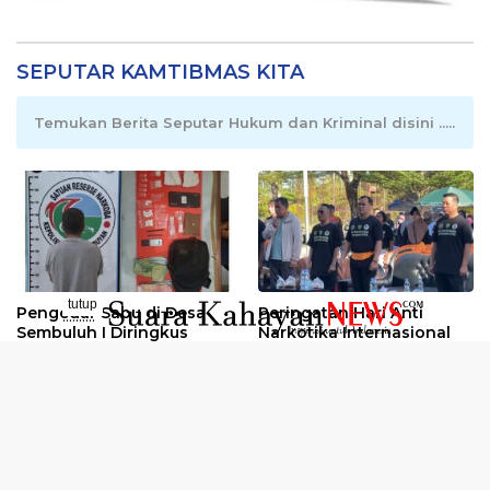
SEPUTAR KAMTIBMAS KITA
Temukan Berita Seputar Hukum dan Kriminal disini .....
tutup
Pengedar Sabu di Desa
Peringatan Hari Anti
..........
Sembuluh I Diringkus
Narkotika Internasional
2026