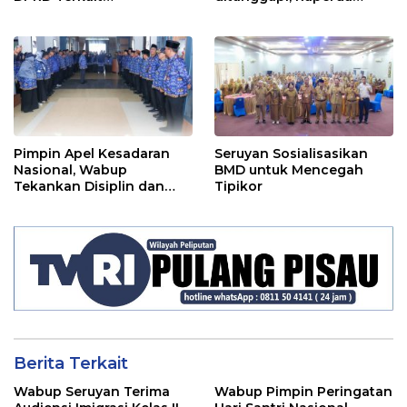
Pertanggungjawaban
RPJMD Segera
Pelaksanaan APBD TA
Ditindaklanjuti
2024
Pimpin Apel Kesadaran
Seruyan Sosialisasikan
Nasional, Wabup
BMD untuk Mencegah
Tekankan Disiplin dan
Tipikor
Tanggung Jawab Kepada
Para ASN
Berita Terkait
Wabup Seruyan Terima
Wabup Pimpin Peringatan