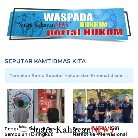
SEPUTAR KAMTIBMAS KITA
Temukan Berita Seputar Hukum dan Kriminal disini .....
tutup
Pengedar Sabu di Desa
Peringatan Hari Anti
..........
Sembuluh I Diringkus
Narkotika Internasional