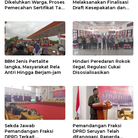
Dikeluhkan Warga, Proses
Melaksanakan Finalisasi
Pemecahan Sertifikat Tak
Draft Kesepakatan dan
Kunjung Selesai
Perjanjian Bersama
BBM Jenis Pertalite
Hindari Peredaran Rokok
langka, Masyarakat Rela
Ilegal, Regulasi Cukai
Antri Hingga Berjam-jam
Disosialisasikan
Sekda Jawab
Pemandangan Fraksi
Pemandangan Fraksi
DPRD Seruyan Telah
DPRD Terkait
ditanggapi, Raperda