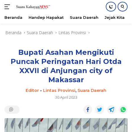
Beranda
Handep Hapakat
Suara Daerah
Jejak Kita
Langsung
Beranda
Suara Daerah
Lintas Provinsi
ke
konten
Bupati Asahan Mengikuti
Puncak Peringatan Hari Otda
XXVII di Anjungan city of
Makassar
Editor
-
Lintas Provinsi
,
Suara Daerah
30 April 2023