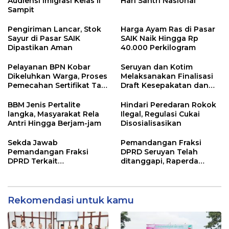
Audiensi Imigrasi Kelas II
Hari Santri Nasional
Sampit
Pengiriman Lancar, Stok
Harga Ayam Ras di Pasar
Sayur di Pasar SAIK
SAIK Naik Hingga Rp
Dipastikan Aman
40.000 Perkilogram
Pelayanan BPN Kobar
Seruyan dan Kotim
Dikeluhkan Warga, Proses
Melaksanakan Finalisasi
Pemecahan Sertifikat Tak
Draft Kesepakatan dan
Kunjung Selesai
Perjanjian Bersama
BBM Jenis Pertalite
Hindari Peredaran Rokok
langka, Masyarakat Rela
Ilegal, Regulasi Cukai
Antri Hingga Berjam-jam
Disosialisasikan
Sekda Jawab
Pemandangan Fraksi
Pemandangan Fraksi
DPRD Seruyan Telah
DPRD Terkait
ditanggapi, Raperda
Pertanggungjawaban
RPJMD Segera
Pelaksanaan APBD TA
Ditindaklanjuti
2024
Rekomendasi untuk kamu