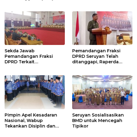
Sekda Jawab
Pemandangan Fraksi
Pemandangan Fraksi
DPRD Seruyan Telah
DPRD Terkait
ditanggapi, Raperda
Pertanggungjawaban
RPJMD Segera
Pelaksanaan APBD TA
Ditindaklanjuti
2024
Pimpin Apel Kesadaran
Seruyan Sosialisasikan
Nasional, Wabup
BMD untuk Mencegah
Tekankan Disiplin dan
Tipikor
Tanggung Jawab Kepada
Para ASN