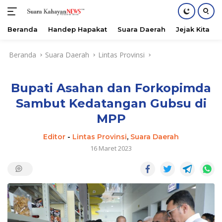
Beranda
Handep Hapakat
Suara Daerah
Jejak Kita
Langsung
Beranda
Suara Daerah
Lintas Provinsi
ke
konten
Bupati Asahan dan Forkopimda
Sambut Kedatangan Gubsu di
MPP
Editor
-
Lintas Provinsi
,
Suara Daerah
16 Maret 2023