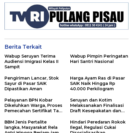
Berita Terkait
Wabup Seruyan Terima
Wabup Pimpin Peringatan
Audiensi Imigrasi Kelas II
Hari Santri Nasional
Sampit
Pengiriman Lancar, Stok
Harga Ayam Ras di Pasar
Sayur di Pasar SAIK
SAIK Naik Hingga Rp
Dipastikan Aman
40.000 Perkilogram
Pelayanan BPN Kobar
Seruyan dan Kotim
Dikeluhkan Warga, Proses
Melaksanakan Finalisasi
Pemecahan Sertifikat Tak
Draft Kesepakatan dan
Kunjung Selesai
Perjanjian Bersama
BBM Jenis Pertalite
Hindari Peredaran Rokok
langka, Masyarakat Rela
Ilegal, Regulasi Cukai
Antri Hingga Berjam-jam
Disosialisasikan