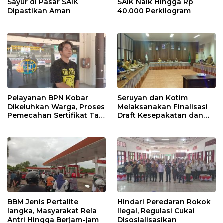
Sayur di Pasar SAIK
SAIK Naik Hingga Rp
Dipastikan Aman
40.000 Perkilogram
Pelayanan BPN Kobar
Seruyan dan Kotim
Dikeluhkan Warga, Proses
Melaksanakan Finalisasi
Pemecahan Sertifikat Tak
Draft Kesepakatan dan
Kunjung Selesai
Perjanjian Bersama
BBM Jenis Pertalite
Hindari Peredaran Rokok
langka, Masyarakat Rela
Ilegal, Regulasi Cukai
Antri Hingga Berjam-jam
Disosialisasikan