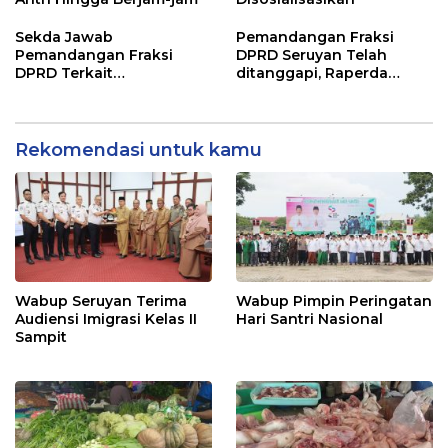
Sekda Jawab
Pemandangan Fraksi
Pemandangan Fraksi
DPRD Seruyan Telah
DPRD Terkait
ditanggapi, Raperda
Pertanggungjawaban
RPJMD Segera
Pelaksanaan APBD TA
Ditindaklanjuti
2024
Rekomendasi untuk kamu
Wabup Seruyan Terima
Wabup Pimpin Peringatan
Audiensi Imigrasi Kelas II
Hari Santri Nasional
Sampit