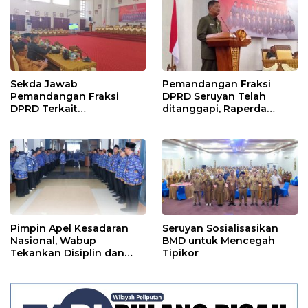
Sekda Jawab
Pemandangan Fraksi
Pemandangan Fraksi
DPRD Seruyan Telah
DPRD Terkait
ditanggapi, Raperda
Pertanggungjawaban
RPJMD Segera
Pelaksanaan APBD TA
Ditindaklanjuti
2024
Pimpin Apel Kesadaran
Seruyan Sosialisasikan
Nasional, Wabup
BMD untuk Mencegah
Tekankan Disiplin dan
Tipikor
Tanggung Jawab Kepada
Para ASN