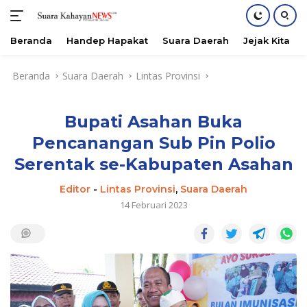
Beranda
Handep Hapakat
Suara Daerah
Jejak Kita
Langsung
Beranda
Suara Daerah
Lintas Provinsi
ke
konten
Bupati Asahan Buka
Pencanangan Sub Pin Polio
Serentak se-Kabupaten Asahan
Editor
-
Lintas Provinsi
,
Suara Daerah
14 Februari 2023