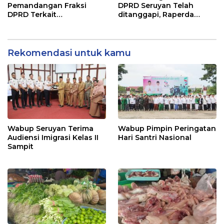
Pemandangan Fraksi
DPRD Seruyan Telah
DPRD Terkait
ditanggapi, Raperda
Pertanggungjawaban
RPJMD Segera
Pelaksanaan APBD TA
Ditindaklanjuti
2024
Rekomendasi untuk kamu
Wabup Seruyan Terima
Wabup Pimpin Peringatan
Audiensi Imigrasi Kelas II
Hari Santri Nasional
Sampit