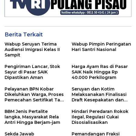
Berita Terkait
Wabup Seruyan Terima
Wabup Pimpin Peringatan
Audiensi Imigrasi Kelas II
Hari Santri Nasional
Sampit
Pengiriman Lancar, Stok
Harga Ayam Ras di Pasar
Sayur di Pasar SAIK
SAIK Naik Hingga Rp
Dipastikan Aman
40.000 Perkilogram
Pelayanan BPN Kobar
Seruyan dan Kotim
Dikeluhkan Warga, Proses
Melaksanakan Finalisasi
Pemecahan Sertifikat Tak
Draft Kesepakatan dan
Kunjung Selesai
Perjanjian Bersama
BBM Jenis Pertalite
Hindari Peredaran Rokok
langka, Masyarakat Rela
Ilegal, Regulasi Cukai
Antri Hingga Berjam-jam
Disosialisasikan
Sekda Jawab
Pemandangan Fraksi