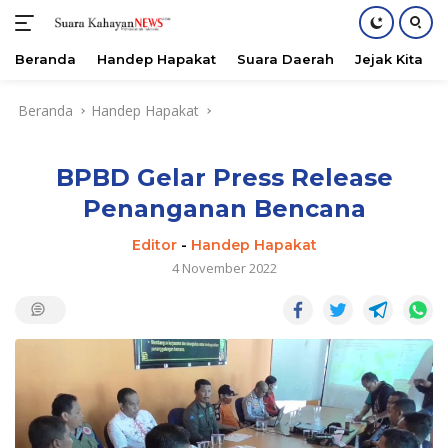
Beranda
Handep Hapakat
Suara Daerah
Jejak Kita
Langsung
Beranda
Handep Hapakat
ke
konten
BPBD Gelar Press Release
Penanganan Bencana
Editor
-
Handep Hapakat
4 November 2022