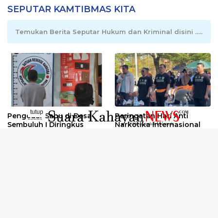
SEPUTAR KAMTIBMAS KITA
Temukan Berita Seputar Hukum dan Kriminal disini .....
tutup
Pengedar Sabu di Desa
Peringatan Hari Anti
..........
Sembuluh I Diringkus
Narkotika Internasional
2026
Oknum Kuli Tinta Diduga
Kunjungan Kerja Kajati