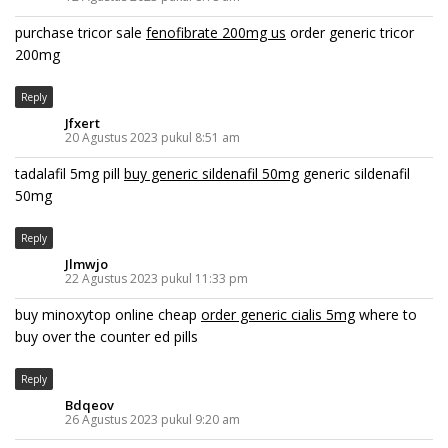
purchase tricor sale
fenofibrate 200mg us
order generic tricor
200mg
Reply
Jfxert
20 Agustus 2023 pukul 8:51 am
tadalafil 5mg pill
buy generic sildenafil 50mg
generic sildenafil
50mg
Reply
Jlmwjo
22 Agustus 2023 pukul 11:33 pm
buy minoxytop online cheap
order generic cialis 5mg
where to
buy over the counter ed pills
Reply
Bdqeov
26 Agustus 2023 pukul 9:20 am