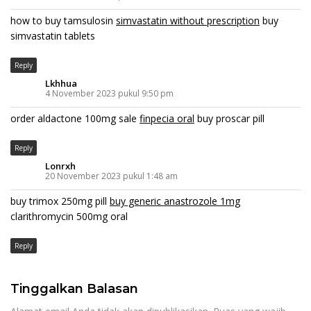
how to buy tamsulosin
simvastatin without prescription
buy
simvastatin tablets
Reply
Lkhhua
4 November 2023 pukul 9:50 pm
order aldactone 100mg sale
finpecia oral
buy proscar pill
Reply
Lonrxh
20 November 2023 pukul 1:48 am
buy trimox 250mg pill
buy generic anastrozole 1mg
clarithromycin 500mg oral
Reply
Tinggalkan Balasan