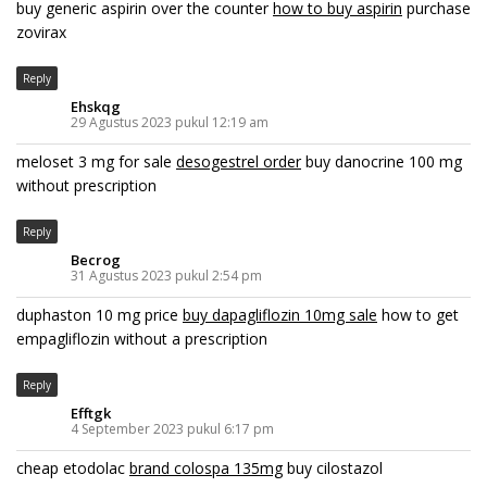
buy generic aspirin over the counter
how to buy aspirin
purchase
zovirax
Reply
Ehskqg
29 Agustus 2023 pukul 12:19 am
meloset 3 mg for sale
desogestrel order
buy danocrine 100 mg
without prescription
Reply
Becrog
31 Agustus 2023 pukul 2:54 pm
duphaston 10 mg price
buy dapagliflozin 10mg sale
how to get
empagliflozin without a prescription
Reply
Efftgk
4 September 2023 pukul 6:17 pm
cheap etodolac
brand colospa 135mg
buy cilostazol