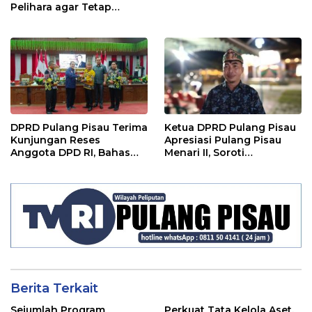
Pelihara agar Tetap
Bermanfaat”
DPRD Pulang Pisau Terima
Ketua DPRD Pulang Pisau
Kunjungan Reses
Apresiasi Pulang Pisau
Anggota DPD RI, Bahas
Menari II, Soroti
Pemilu hingga Tata Ruang
Pentingnya Wadah Seni
Berita Terkait
Sejumlah Program
Perkuat Tata Kelola Aset,