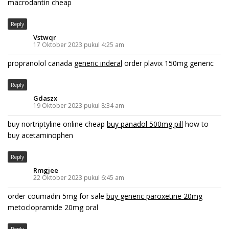
macrodantin cheap
Reply
Vstwqr
17 Oktober 2023 pukul 4:25 am
propranolol canada
generic inderal
order plavix 150mg generic
Reply
Gdaszx
19 Oktober 2023 pukul 8:34 am
buy nortriptyline online cheap
buy panadol 500mg pill
how to
buy acetaminophen
Reply
Rmgjee
22 Oktober 2023 pukul 6:45 am
order coumadin 5mg for sale
buy generic paroxetine 20mg
metoclopramide 20mg oral