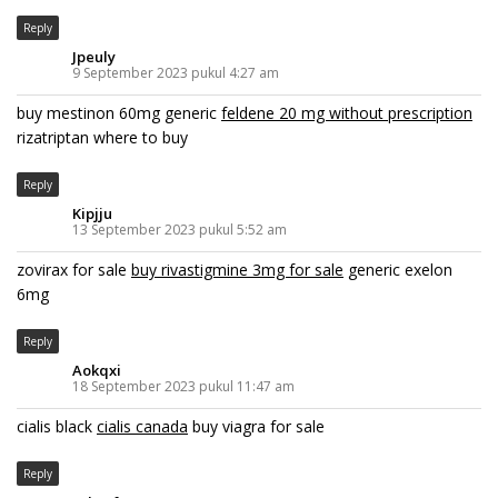
Reply
Jpeuly
9 September 2023 pukul 4:27 am
buy mestinon 60mg generic
feldene 20 mg without prescription
rizatriptan where to buy
Reply
Kipjju
13 September 2023 pukul 5:52 am
zovirax for sale
buy rivastigmine 3mg for sale
generic exelon
6mg
Reply
Aokqxi
18 September 2023 pukul 11:47 am
cialis black
cialis canada
buy viagra for sale
Reply