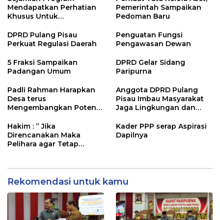
Mendapatkan Perhatian
Pemerintah Sampaikan
Khusus Untuk
Pedoman Baru
Penyesuaian Kebijakan
DPRD Pulang Pisau
Penguatan Fungsi
Perkuat Regulasi Daerah
Pengawasan Dewan
5 Fraksi Sampaikan
DPRD Gelar Sidang
Padangan Umum
Paripurna
Padli Rahman Harapkan
Anggota DPRD Pulang
Desa terus
Pisau Imbau Masyarakat
Mengembangkan Potensi
Jaga Lingkungan dan
Desa
Lahan Hadapi El Nino
Gozila
Hakim : ” Jika
Kader PPP serap Aspirasi
Direncanakan Maka
Dapilnya
Pelihara agar Tetap
Bermanfaat”
Rekomendasi untuk kamu