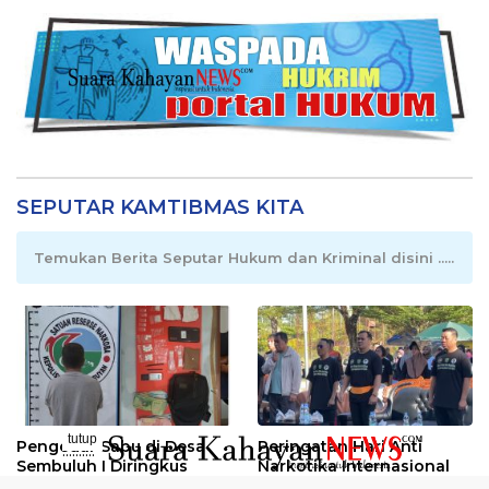
SEPUTAR KAMTIBMAS KITA
Temukan Berita Seputar Hukum dan Kriminal disini .....
tutup
Pengedar Sabu di Desa
Peringatan Hari Anti
..........
Sembuluh I Diringkus
Narkotika Internasional
2026