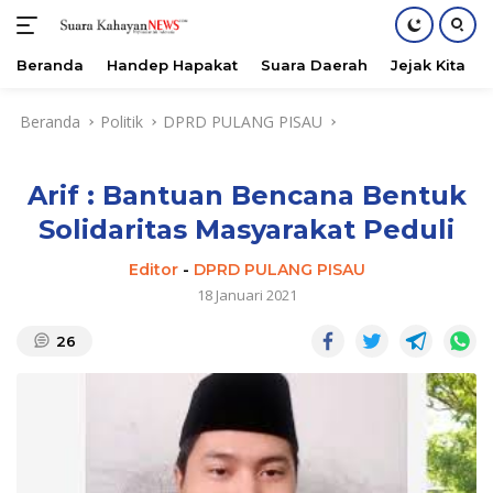
Beranda
Handep Hapakat
Suara Daerah
Jejak Kita
Langsung
Beranda
Politik
DPRD PULANG PISAU
ke
konten
Arif : Bantuan Bencana Bentuk
Solidaritas Masyarakat Peduli
Editor
-
DPRD PULANG PISAU
18 Januari 2021
26