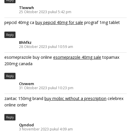
Reply
Tlewwh
25 Oktober 2023 pukul 5:42 pm
pepcid 40mg ca
buy pepcid 40mg for sale
prograf 1mg tablet
Reply
Bhhfkz
28 Oktober 2023 pukul 10:59 am
esomeprazole buy online
esomeprazole 40mg sale
topamax
200mg canada
Reply
Ctvwem
31 Oktober 2023 pukul 10:23 pm
zantac 150mg brand
buy mobic without a prescription
celebrex
online order
Reply
Qyndod
3 November 2023 pukul 4:09 am