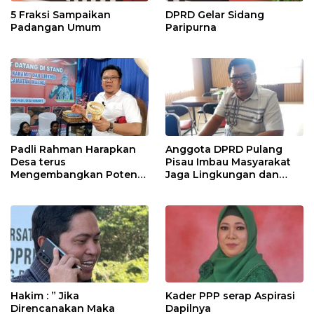
5 Fraksi Sampaikan
DPRD Gelar Sidang
Padangan Umum
Paripurna
Padli Rahman Harapkan
Anggota DPRD Pulang
Desa terus
Pisau Imbau Masyarakat
Mengembangkan Potensi
Jaga Lingkungan dan
Desa
Lahan Hadapi El Nino
Gozila
Hakim : ” Jika
Kader PPP serap Aspirasi
Direncanakan Maka
Dapilnya