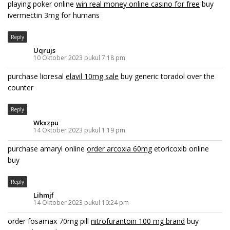
playing poker online
win real money online casino for free
buy
ivermectin 3mg for humans
Reply
Uqrujs
10 Oktober 2023 pukul 7:18 pm
purchase lioresal
elavil 10mg sale
buy generic toradol over the
counter
Reply
Wkxzpu
14 Oktober 2023 pukul 1:19 pm
purchase amaryl online
order arcoxia 60mg
etoricoxib online
buy
Reply
Lihmjf
14 Oktober 2023 pukul 10:24 pm
order fosamax 70mg pill
nitrofurantoin 100 mg brand
buy