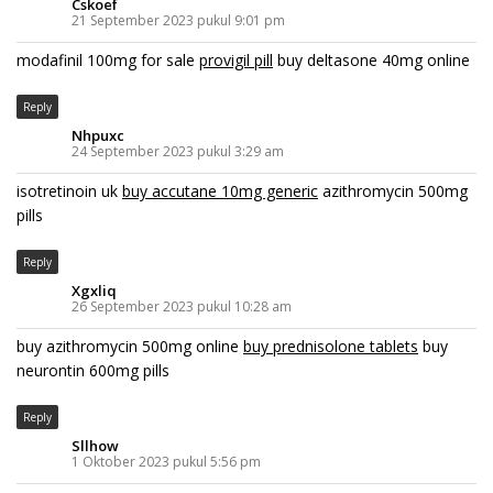
Cskoef
21 September 2023 pukul 9:01 pm
modafinil 100mg for sale
provigil pill
buy deltasone 40mg online
Reply
Nhpuxc
24 September 2023 pukul 3:29 am
isotretinoin uk
buy accutane 10mg generic
azithromycin 500mg
pills
Reply
Xgxliq
26 September 2023 pukul 10:28 am
buy azithromycin 500mg online
buy prednisolone tablets
buy
neurontin 600mg pills
Reply
Sllhow
1 Oktober 2023 pukul 5:56 pm