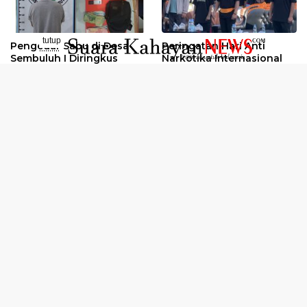
tutup
Pengedar Sabu di Desa
Peringatan Hari Anti
..........
Sembuluh I Diringkus
Narkotika Internasional
2026
Oknum Kuli Tinta Diduga
Kunjungan Kerja Kajati
Pengedar Sabu Dibekuk
Kalteng ke Pulang Pisau
Selengkapnya