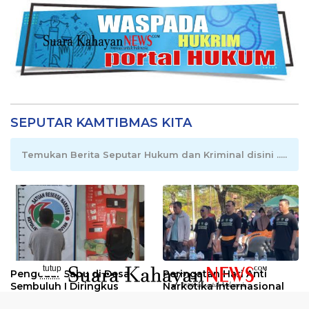
SEPUTAR KAMTIBMAS KITA
Temukan Berita Seputar Hukum dan Kriminal disini .....
tutup
Pengedar Sabu di Desa
Peringatan Hari Anti
..........
Sembuluh I Diringkus
Narkotika Internasional
2026