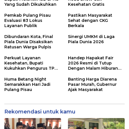
Yang Sudah Dikukuhkan
Kesehatan Gratis
Pemkab Pulang Pisau
Pastikan Masyarakat
Evaluasi 83 Lokus
Sehat dengan CKG
Layanan Publik
Berkala
Dibundaran Kota, Final
Sinergi UMKM di Laga
Piala Dunia Disaksikan
Piala Dunia 2026
Ratusan Warga Pulpis
Perkuat Layanan
Handep Hapakat Fair
Kesehatan, Bupati
2026 Resmi di Tutup
Kukuhkan Pengurus TP
Dengan Malam Hiburan
Posyandu
Rakyat
Huma Betang Night
Banting Harga Diarena
Semarakkan Hari Jadi
Pasar Murah, Gubernur
Pulang Pisau
Ajak Masyarakat
Rekomendasi untuk kamu