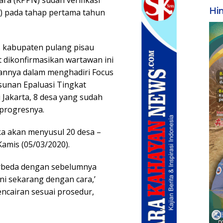
a (KPPN) sudah verifikasi
Hi
D) pada tahap pertama tahun
s kabupaten pulang pisau
at dikonfirmasikan wartawan ini
ukannya dalam menghadiri Focus
sunan Epaluasi Tingkat
 Jakarta, 8 desa yang sudah
t progresnya.
ka akan menyusul 20 desa –
Kamis (05/03/2020).
erbeda dengan sebelumnya
ni sekarang dengan cara,’
ncairan sesuai prosedur,