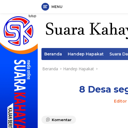
MENU
Langsung
tutup
ke
konten
Beranda
Handep Hapakat
Suara D
Beranda
Handep Hapakat
8 Desa se
Editor
Komentar