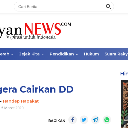
aerah
Jejak Kita
Pendidikan
Hukum
Suara Raky
Hi
gera Cairkan DD
-
Handep Hapakat
5 Maret 2020
BAGIKAN