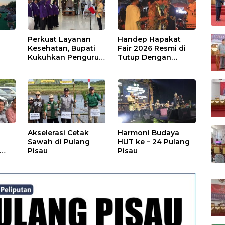
Perkuat Layanan
Handep Hapakat
a
Kesehatan, Bupati
Fair 2026 Resmi di
Kukuhkan Pengurus
Tutup Dengan
TP Posyandu
Malam Hiburan
Rakyat
Akselerasi Cetak
Harmoni Budaya
Sawah di Pulang
HUT ke – 24 Pulang
Pisau
Pisau