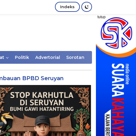
Indeks
tutup
at
Politik
Advertorial
Sorotan
mbauan BPBD Seruyan