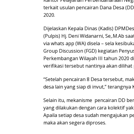
Kantor Pelayanan Perbendaharaan Negar
terkait usulan pencairan Dana Desa (D
2020.
Dijelaskan Kepala Dinas (Kadis) DPMDe
(Pulpis) Hj. Deni Widanarni, Se,.M.Ab sa
via whats app (WA) disela – sela kesib
Group Discussion (FGD) kegiatan Penyu
Perkembangan Wilayah III tahun 2020 di
verifikasi tersebut nantinya akan diliha
“Setelah pencairan 8 Desa tersebut, ma
desa lain yang siap di invut,” terangnya 
Selain itu, mekanisme pencairan DD b
yang dilakukan dengan cara kolektif yak
Apaila setiap desa sudah mengajukan pe
maka akan segera diproses.