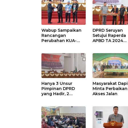
Wabup Sampaikan
DPRD Seruyan
Rancangan
Setujui Raperda
Perubahan KUA-
APBD TA 2024
PPAS APBD TA 2025
Ditetapkan Menj
Perda
Hanya 3 Unsur
Masyarakat Dapi
Pimpinan DPRD
Minta Perbaikan
yang Hadir, 2
Akses Jalan
Agenda Paripurna
Terpaksa di Tunda