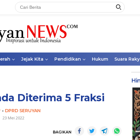
aerah
Jejak Kita
Pendidikan
Hukum
Suara Raky
Hi
a Diterima 5 Fraksi
r
-
DPRD SERUYAN
23 Mei 2022
BAGIKAN