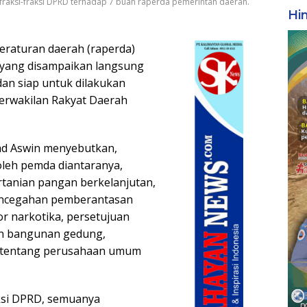
ksi-fraksi DPRD terhadap 7 buah raperda pemerintah daerah.
Hi
eraturan daerah (raperda)
 yang disampaikan langsung
 dan siap untuk dilakukan
erwakilan Rakyat Daerah
d Aswin menyebutkan,
oleh pemda diantaranya,
rtanian pangan berkelanjutan,
encegahan pemberantasan
r narkotika, persetujuan
an bangunan gedung,
 tentang perusahaan umum
ksi DPRD, semuanya