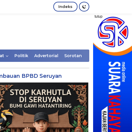
Indeks
tutup
at
Politik
Advertorial
Sorotan
mbauan BPBD Seruyan