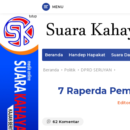
MENU
Langsung
tutup
ke
konten
Beranda
Handep Hapakat
Suara D
Beranda
Politik
DPRD SERUYAN
7 Raperda Pemd
Edito
62
Komentar