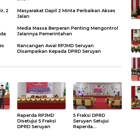
r, 2
Masyarakat Dapil 2 Minta Perbaikan Akses
Jalan
Media Massa Berperan Penting Mengontrol
rda
Jalannya Pemerintahan
es
Rancangan Awal RPJMD Seruyan
Disampaikan Kepada DPRD Seruyan
Raperda RPJMD
5 Fraksi DPRD
Disetujui 5 Fraksi
Seruyan Setujui
DPRD Seruyan
Raperda
adi
Pertanggungjawaba
n Pelaksanaan APBD