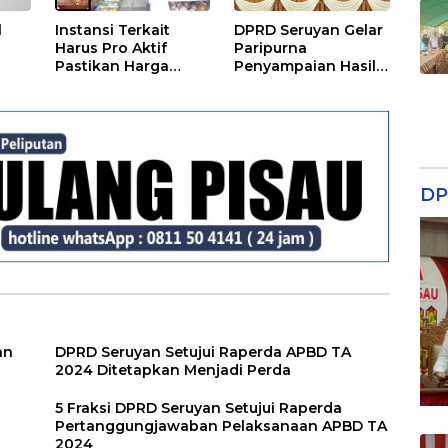
l
Instansi Terkait
DPRD Seruyan Gelar
Harus Pro Aktif
Paripurna
Pastikan Harga
Penyampaian Hasil
Kebutuhan Tetap
Reses
Terjangkau
DP
an
DPRD Seruyan Setujui Raperda APBD TA
2024 Ditetapkan Menjadi Perda
5 Fraksi DPRD Seruyan Setujui Raperda
Pertanggungjawaban Pelaksanaan APBD TA
2024