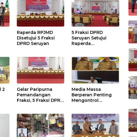
Raperda RPJMD
5 Fraksi DPRD
Disetujui 5 Fraksi
Seruyan Setujui
DPRD Seruyan
Raperda
adi
Pertanggungjawaba
n Pelaksanaan APBD
TA 2024
l 2
Gelar Paripurna
Media Massa
Pemandangan
Berperan Penting
Fraksi, 5 Fraksi DPRD
Mengontrol
Terima 2 Buah
Jalannya
Usulan Raperda
Pemerintahan