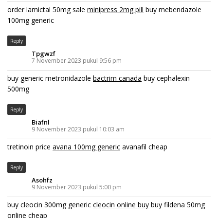
order lamictal 50mg sale
minipress 2mg pill
buy mebendazole
100mg generic
Reply
Tpgwzf
7 November 2023 pukul 9:56 pm
buy generic metronidazole
bactrim canada
buy cephalexin
500mg
Reply
Biafnl
9 November 2023 pukul 10:03 am
tretinoin price
avana 100mg generic
avanafil cheap
Reply
Asohfz
9 November 2023 pukul 5:00 pm
buy cleocin 300mg generic
cleocin online buy
buy fildena 50mg
online cheap