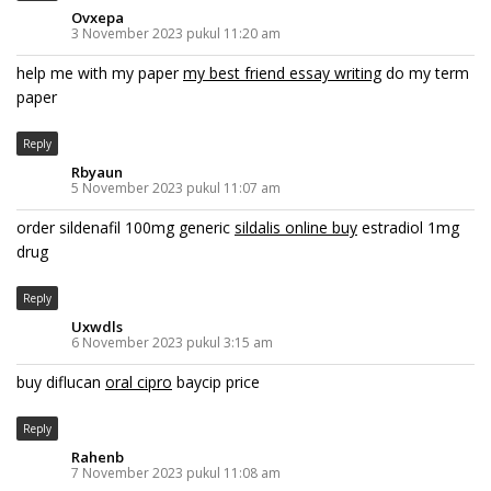
Ovxepa
3 November 2023 pukul 11:20 am
help me with my paper
my best friend essay writing
do my term
paper
Reply
Rbyaun
5 November 2023 pukul 11:07 am
order sildenafil 100mg generic
sildalis online buy
estradiol 1mg
drug
Reply
Uxwdls
6 November 2023 pukul 3:15 am
buy diflucan
oral cipro
baycip price
Reply
Rahenb
7 November 2023 pukul 11:08 am