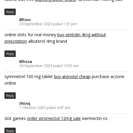
Reply
Bftovc
29 September 2023 pukul 1:31 pm
online slots for real money
buy ventolin 4mg without
prescription
albuterol 4mg brand
Reply
Blhzoa
30 September 2023 pukul 10:55 am
symmetrel 100 mg tablet
buy atenolol cheap
purchase aczone
online
Reply
Ilhinq
1 Oktober 2023 pukul 4:47 am
slot games
order stromectol 12mg sale
ivermectin nz
Reply