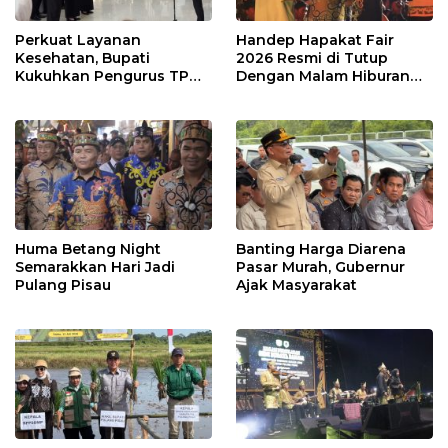
Perkuat Layanan
Handep Hapakat Fair
Kesehatan, Bupati
2026 Resmi di Tutup
Kukuhkan Pengurus TP
Dengan Malam Hiburan
Posyandu
Rakyat
Huma Betang Night
Banting Harga Diarena
Semarakkan Hari Jadi
Pasar Murah, Gubernur
Pulang Pisau
Ajak Masyarakat