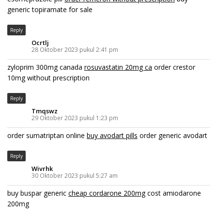
generic topiramate for sale
Reply
Ocrtlj
28 Oktober 2023 pukul 2:41 pm
zyloprim 300mg canada
rosuvastatin 20mg ca
order crestor
10mg without prescription
Reply
Tmqswz
29 Oktober 2023 pukul 1:23 pm
order sumatriptan online
buy avodart pills
order generic avodart
Reply
Wivrhk
30 Oktober 2023 pukul 5:27 am
buy buspar generic
cheap cordarone 200mg
cost amiodarone
200mg