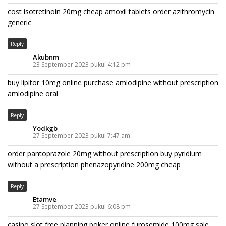
cost isotretinoin 20mg
cheap amoxil tablets
order azithromycin
generic
Reply
Akubnm
23 September 2023 pukul 4:12 pm
buy lipitor 10mg online
purchase amlodipine without prescription
amlodipine oral
Reply
Yodkgb
27 September 2023 pukul 7:47 am
order pantoprazole 20mg without prescription
buy pyridium
without a prescription
phenazopyridine 200mg cheap
Reply
Etamve
27 September 2023 pukul 6:08 pm
casino slot free
planning poker online
furosemide 100mg sale