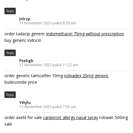
Reply
Jnlrzp
11 November 2023 pukul 8:39 am
order tadacip generic
indomethacin 75mg without prescription
buy generic indocin
Reply
Psehgb
11 November 2023 pukul 11:22 am
order generic tamoxifen 10mg
nolvadex 20mg generic
budesonide price
Reply
Ythjfu
13 November 2023 pukul 7:03 am
order axetil for sale
careprost allergy nasal spray
robaxin 500mg
sale