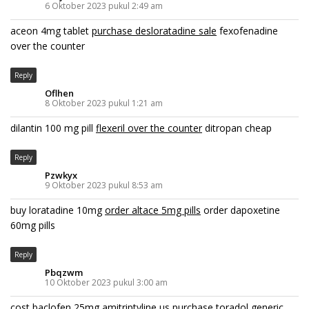
6 Oktober 2023 pukul 2:49 am
aceon 4mg tablet
purchase desloratadine sale
fexofenadine
over the counter
Reply
Oflhen
8 Oktober 2023 pukul 1:21 am
dilantin 100 mg pill
flexeril over the counter
ditropan cheap
Reply
Pzwkyx
9 Oktober 2023 pukul 8:53 am
buy loratadine 10mg
order altace 5mg pills
order dapoxetine
60mg pills
Reply
Pbqzwm
10 Oktober 2023 pukul 3:00 am
cost baclofen 25mg
amitriptyline us
purchase toradol generic