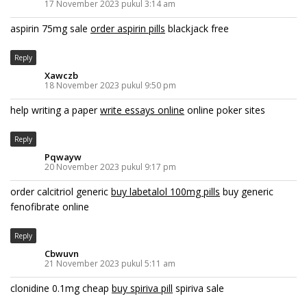
17 November 2023 pukul 3:14 am
aspirin 75mg sale
order aspirin pills
blackjack free
Reply
Xawczb
18 November 2023 pukul 9:50 pm
help writing a paper
write essays online
online poker sites
Reply
Pqwayw
20 November 2023 pukul 9:17 pm
order calcitriol generic
buy labetalol 100mg pills
buy generic
fenofibrate online
Reply
Cbwuvn
21 November 2023 pukul 5:11 am
clonidine 0.1mg cheap
buy spiriva pill
spiriva sale