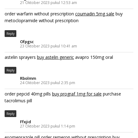
21 Oktober 2023 pukul 12:53 am
order warfarin without prescription
coumadin 5mg sale
buy
metoclopramide without prescription
Reply
Ofpgsc
23 Oktober 2023 pukul 10:41 am
astelin sprayers
buy astelin generic
avapro 150mg oral
Reply
Rbolmm
24 Oktober 2023 pukul 2:35 pm
order pepcid 40mg pills
buy prograf 1mg for sale
purchase
tacrolimus pill
Reply
Ffxjid
27 Oktober 2023 pukul 1:14 pm
esomeprazole pill
order remeron without prescription
buy