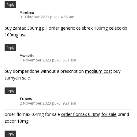
Reply
Yenbxu
31 Oktober 2023 pukul 4:55 am
buy zantac 300mg pill
order generic celebrex 100mg
celecoxib
100mg usa
Reply
Ywsvtb
1 November 2023 pukul 6:31 am
buy domperidone without a prescription
motilium cost
buy
sumycin sale
Reply
Euavwi
2 November 2023 pukul 9:21 am
order flomax 0.4mg for sale
order flomax 0.4mg for sale
brand
zocor 10mg
Reply