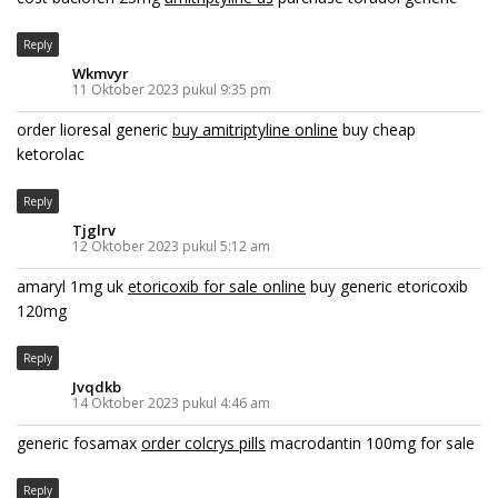
Reply
Wkmvyr
11 Oktober 2023 pukul 9:35 pm
order lioresal generic
buy amitriptyline online
buy cheap
ketorolac
Reply
Tjglrv
12 Oktober 2023 pukul 5:12 am
amaryl 1mg uk
etoricoxib for sale online
buy generic etoricoxib
120mg
Reply
Jvqdkb
14 Oktober 2023 pukul 4:46 am
generic fosamax
order colcrys pills
macrodantin 100mg for sale
Reply