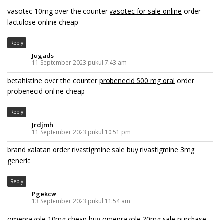
vasotec 10mg over the counter
vasotec for sale online
order
lactulose online cheap
Reply
Jugads
11 September 2023 pukul 7:43 am
betahistine over the counter
probenecid 500 mg oral
order
probenecid online cheap
Reply
Jrdjmh
11 September 2023 pukul 10:51 pm
brand xalatan
order rivastigmine sale
buy rivastigmine 3mg
generic
Reply
Pgekcw
13 September 2023 pukul 11:54 am
omeprazole 10mg cheap
buy omeprazole 20mg sale
purchase