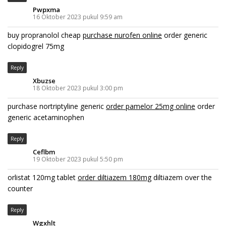
Pwpxma
16 Oktober 2023 pukul 9:59 am
buy propranolol cheap
purchase nurofen online
order generic
clopidogrel 75mg
Reply
Xbuzse
18 Oktober 2023 pukul 3:00 pm
purchase nortriptyline generic
order pamelor 25mg online
order
generic acetaminophen
Reply
Ceflbm
19 Oktober 2023 pukul 5:50 pm
orlistat 120mg tablet
order diltiazem 180mg
diltiazem over the
counter
Reply
Wgxhlt