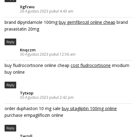
Xgfcwu
26 Agustus 2023 pukul 4:43 am
brand dipyridamole 100mg
buy gemfibrozil online cheap
brand
pravastatin 20mg
Reply
Knqczm
30 Agustus 2023 pukul 12:56 am
buy fludrocortisone online cheap
cost fludrocortisone
imodium
buy online
Reply
Tytxop
30 Agustus 2023 pukul 2:42 pm
order duphaston 10 mg sale
buy sitagliptin 100mg online
purchase empagliflozin online
Reply
Twzsll