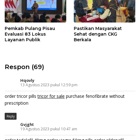
Pemkab Pulang Pisau
Pastikan Masyarakat
Evaluasi 83 Lokus
Sehat dengan CKG
Layanan Publik
Berkala
Respon (69)
Hqovly
13 Agustus 2023 pukul 12:59 pm
order tricor pills
tricor for sale
purchase fenofibrate without
prescription
Reply
Gvjght
19 Agustus 2023 pukul 10:47 am