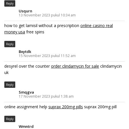
Reply
Usqurn
13 November 2023 pukul 10:34 am
how to get lamisil without a prescription
online casino real
money usa
free spins
Reply
Bxytdk
15 November 2023 pukul 11:52 am
desyrel over the counter
order clindamycin for sale
clindamycin
uk
Reply
Smqgva
17 November 2023 pukul 1:38 am
online assignment help
suprax 200mg pills
suprax 200mg pill
Reply
Wmntrd