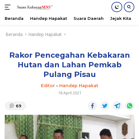
Beranda
Handep Hapakat
Suara Daerah
Jejak Kita
Langsung
Beranda
Handep Hapakat
ke
konten
Rakor Pencegahan Kebakaran
Hutan dan Lahan Pemkab
Pulang Pisau
Editor
-
Handep Hapakat
18 April 2021
69