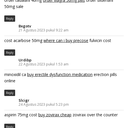
order tadalafil 40mg
order viagra 50mg pills
order sildenafil
50mg sale
Reply
Bxgotv
21 Agustus 2023 pukul 9:22 am
cost acarbose 50mg
where can i buy precose
fulvicin cost
Reply
Urdibp
22 Agustus 2023 pukul 1:53 am
minoxidil ca
buy erectile dysfunction medication
erection pills
online
Reply
Slcigr
24 Agustus 2023 pukul 5:23 pm
aspirin 75mg cost
buy zovirax cheap
zovirax over the counter
Reply