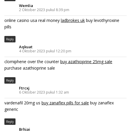
Wemlia
2 Oktober 2023 pukul 8:39 pm
online casino usa real money
ladbrokes uk
buy levothyroxine
pills
Reply
Aqkuat
4 Oktober 2023 pukul 12:20 pm
clomiphene over the counter
buy azathioprine 25mg sale
purchase azathioprine sale
Reply
Ftrcxj
6 Oktober 2023 pukul 1:32 am
vardenafil 20mg us
buy zanaflex pills for sale
buy zanaflex
generic
Reply
Brhjai