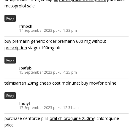
metoprolol sale
Reply
Ifmbch
14 September 2023 pukul 1:23 pm
buy premarin generic
order premarin 600 mg without
prescription
viagra 100mg uk
Reply
Jpafpb
15 September 2023 pukul 4:25 pm
telmisartan 20mg cheap
cost molnunat
buy movfor online
Reply
Indiyl
17 September 2023 pukul 12:31 am
purchase cenforce pills
oral chloroquine 250mg
chloroquine
price