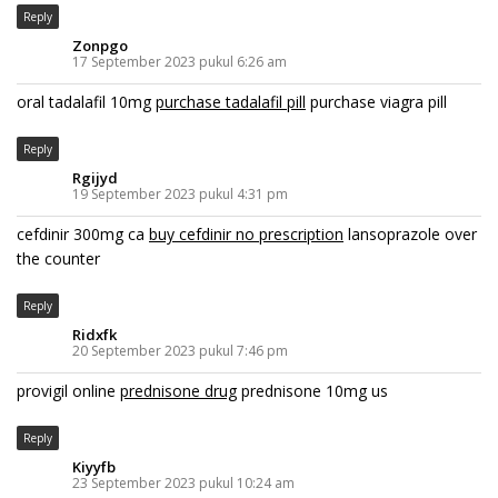
Reply
Zonpgo
17 September 2023 pukul 6:26 am
oral tadalafil 10mg
purchase tadalafil pill
purchase viagra pill
Reply
Rgijyd
19 September 2023 pukul 4:31 pm
cefdinir 300mg ca
buy cefdinir no prescription
lansoprazole over
the counter
Reply
Ridxfk
20 September 2023 pukul 7:46 pm
provigil online
prednisone drug
prednisone 10mg us
Reply
Kiyyfb
23 September 2023 pukul 10:24 am