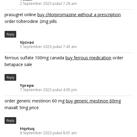
2 September 2023 pukul 7:28 am
prasugrel online
buy chlorpromazine without a prescription
order tolterodine 2mg pills
Reply
Vpzvao
5 September 2023 pukul 7:45 am
ferrous sulfate 100mg canada
buy ferrous medication
order
betapace sale
Reply
Yprepe
7 September 2023 pukul 4:05 pm
order generic mestinon 60 mg
buy generic mestinon 60mg
maxalt 5mg price
Reply
Hqvtuq
8 September 2023 pukul 8:01 am