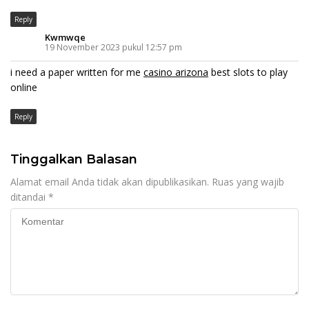
Reply
Kwmwqe
19 November 2023 pukul 12:57 pm
i need a paper written for me
casino arizona
best slots to play
online
Reply
Tinggalkan Balasan
Alamat email Anda tidak akan dipublikasikan.
Ruas yang wajib
ditandai
*