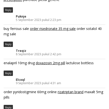
Reply
Puknje
5 September 2023 pukul 2:23 pm
buy ferrous sale
order risedronate 35 mg sale
order sotalol 40
mg sale
Reply
Treqiz
8 September 2023 pukul 2:42 pm
enalapril 10mg drug
doxazosin 2mg pill
lactulose bottless
Reply
Elcxql
9 September 2023 pukul 4:31 am
order pyridostigmine 60mg online
rizatriptan brand
maxalt 5mg
pills
Reply