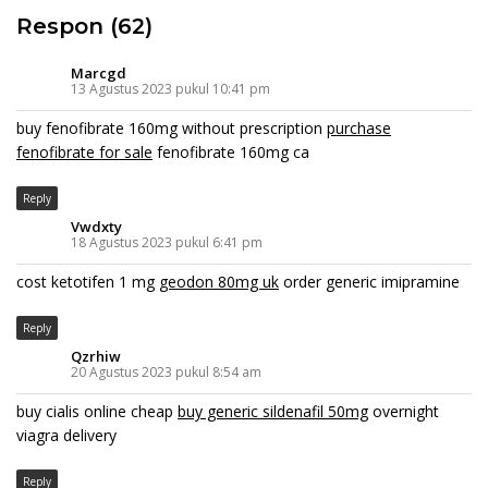
Respon (62)
Marcgd
13 Agustus 2023 pukul 10:41 pm
buy fenofibrate 160mg without prescription
purchase
fenofibrate for sale
fenofibrate 160mg ca
Reply
Vwdxty
18 Agustus 2023 pukul 6:41 pm
cost ketotifen 1 mg
geodon 80mg uk
order generic imipramine
Reply
Qzrhiw
20 Agustus 2023 pukul 8:54 am
buy cialis online cheap
buy generic sildenafil 50mg
overnight
viagra delivery
Reply