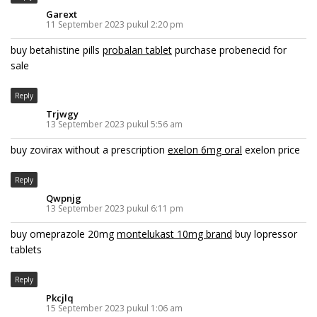
Garext
11 September 2023 pukul 2:20 pm
buy betahistine pills
probalan tablet
purchase probenecid for
sale
Reply
Trjwgy
13 September 2023 pukul 5:56 am
buy zovirax without a prescription
exelon 6mg oral
exelon price
Reply
Qwpnjg
13 September 2023 pukul 6:11 pm
buy omeprazole 20mg
montelukast 10mg brand
buy lopressor
tablets
Reply
Pkcjlq
15 September 2023 pukul 1:06 am