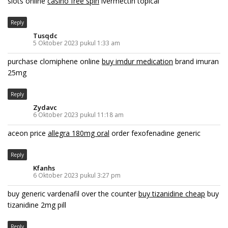
slots online
casino free spin
ivermectin topical
Reply
Tusqdc
5 Oktober 2023 pukul 1:33 am
purchase clomiphene online
buy imdur medication
brand imuran
25mg
Reply
Zydavc
6 Oktober 2023 pukul 11:18 am
aceon price
allegra 180mg oral
order fexofenadine generic
Reply
Kfanhs
6 Oktober 2023 pukul 3:27 pm
buy generic vardenafil over the counter
buy tizanidine cheap
buy
tizanidine 2mg pill
Reply