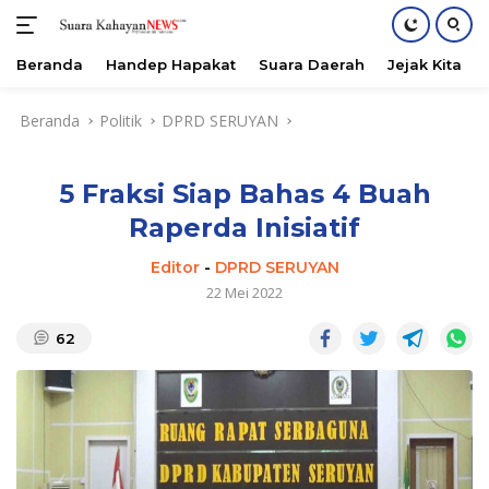
Beranda
Handep Hapakat
Suara Daerah
Jejak Kita
Langsung
Beranda
Politik
DPRD SERUYAN
ke
konten
5 Fraksi Siap Bahas 4 Buah
Raperda Inisiatif
Editor
-
DPRD SERUYAN
22 Mei 2022
62