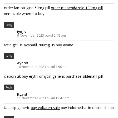
order lamotrigine 50mg pill
order mebendazole 100mg pill
nemazole where to buy
Reply
Iyqjiv
9 November 2023 pukul 2:18 pm
retin gel us
avanafil 200mg us
buy avana
Reply
Aynrvf
10 November 2023 pukul 7:50 am
cleocin uk
buy erythromycin generic
purchase sildenafil pill
Reply
Itgyid
11 November 2023 pukul 12:47 pm
tadacip generic
buy voltaren sale
buy indomethacin online cheap