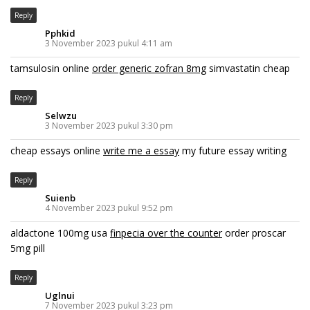
Reply
Pphkid
3 November 2023 pukul 4:11 am
tamsulosin online
order generic zofran 8mg
simvastatin cheap
Reply
Selwzu
3 November 2023 pukul 3:30 pm
cheap essays online
write me a essay
my future essay writing
Reply
Suienb
4 November 2023 pukul 9:52 pm
aldactone 100mg usa
finpecia over the counter
order proscar
5mg pill
Reply
Uglnui
7 November 2023 pukul 3:23 pm