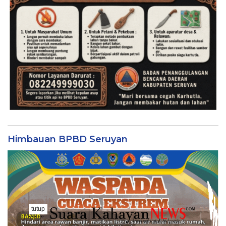
Himbauan BPBD Seruyan
tutup
..........