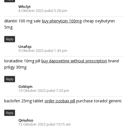
Whclyt
8 Oktober 2023 pukul 5:28 pm
dilantin 100 mg sale
buy phenytoin 100mg
cheap oxybutynin
5mg
Reply
Unafqs
9 Oktober 2023 pukul 1:43 pm
loratadine 10mg pill
buy dapoxetine without prescription
brand
priligy 30mg
Reply
Ozklqm
10 Oktober 2023 pukul 7:20 pm
baclofen 25mg tablet
order ozobax pill
purchase toradol generic
Reply
Qmuhso
12 Oktober 2023 pukul 10:15 am