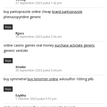
27 September 2023 pukul 1:42 pm
buy pantoprazole online cheap
brand pantoprazole
phenazopyridine generic
Reply
Rjjscs
30 September 2023 pukul 2:36 am
online casino games real money
purchase acticlate generic
generic ventolin
Reply
Xinekn
30 September 2023 pukul 5:04 pm
buy symmetrel
buy tenormin online
avlosulfon 100mg pills
Reply
Ezykhu
1 Oktober 2023 pukul 5:57 pm