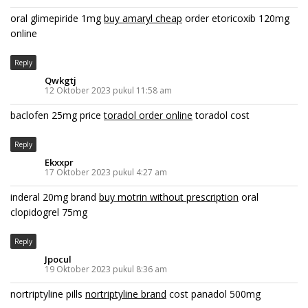
oral glimepiride 1mg
buy amaryl cheap
order etoricoxib 120mg
online
Reply
Qwkgtj
12 Oktober 2023 pukul 11:58 am
baclofen 25mg price
toradol order online
toradol cost
Reply
Ekxxpr
17 Oktober 2023 pukul 4:27 am
inderal 20mg brand
buy motrin without prescription
oral
clopidogrel 75mg
Reply
Jpocul
19 Oktober 2023 pukul 8:36 am
nortriptyline pills
nortriptyline brand
cost panadol 500mg