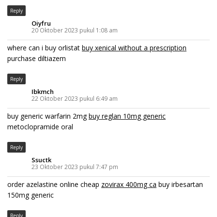
Reply
Oiyfru
20 Oktober 2023 pukul 1:08 am
where can i buy orlistat
buy xenical without a prescription
purchase diltiazem
Reply
Ibkmch
22 Oktober 2023 pukul 6:49 am
buy generic warfarin 2mg
buy reglan 10mg generic
metoclopramide oral
Reply
Ssuctk
23 Oktober 2023 pukul 7:47 pm
order azelastine online cheap
zovirax 400mg ca
buy irbesartan
150mg generic
Reply