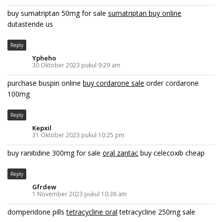
buy sumatriptan 50mg for sale
sumatriptan buy online
dutasteride us
Reply
Ypheho
30 Oktober 2023 pukul 9:29 am
purchase buspin online
buy cordarone sale
order cordarone
100mg
Reply
Kepxil
31 Oktober 2023 pukul 10:25 pm
buy ranitidine 300mg for sale
oral zantac
buy celecoxib cheap
Reply
Gfrdew
1 November 2023 pukul 10:38 am
domperidone pills
tetracycline oral
tetracycline 250mg sale