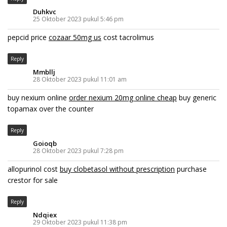
Duhkvc
25 Oktober 2023 pukul 5:46 pm
pepcid price
cozaar 50mg us
cost tacrolimus
Reply
Mmbllj
28 Oktober 2023 pukul 11:01 am
buy nexium online
order nexium 20mg online cheap
buy generic
topamax over the counter
Reply
Goioqb
28 Oktober 2023 pukul 7:28 pm
allopurinol cost
buy clobetasol without prescription
purchase
crestor for sale
Reply
Ndqiex
29 Oktober 2023 pukul 11:38 pm