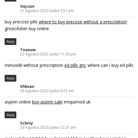
Oqcsov
21 Agustus 2023 pukul 3:51 pm
buy precose pills
where to buy precose without a prescription
griseofulvin buy online
Reply
Tnaxuw
22 Agustus 2023 pukul 11:36 pm
minoxidil without prescription
ed pills gnc
where can i buy ed pills
Reply
Shkxao
26 Agustus 2023 pukul 9:23 am
aspirin online
buy aspirin sale
imiquimod uk
Reply
Scbniy
29 Agustus 2023 pukul 12:21 am