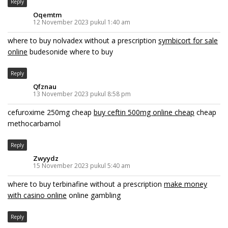
Reply
Oqemtm
12 November 2023 pukul 1:40 am
where to buy nolvadex without a prescription
symbicort for sale
online
budesonide where to buy
Reply
Qfznau
13 November 2023 pukul 8:58 pm
cefuroxime 250mg cheap
buy ceftin 500mg online cheap
cheap
methocarbamol
Reply
Zwyydz
15 November 2023 pukul 5:40 am
where to buy terbinafine without a prescription
make money
with casino online
online gambling
Reply