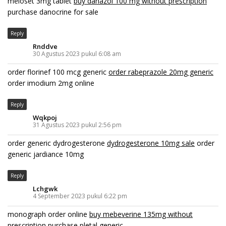
meloset 3mg tablet
buy danazol 100 mg without prescription
purchase danocrine for sale
Reply
Rnddve
30 Agustus 2023 pukul 6:08 am
order florinef 100 mcg generic
order rabeprazole 20mg generic
order imodium 2mg online
Reply
Wqkpoj
31 Agustus 2023 pukul 2:56 pm
order generic dydrogesterone
dydrogesterone 10mg sale
order
generic jardiance 10mg
Reply
Lchgwk
4 September 2023 pukul 6:22 pm
monograph order online
buy mebeverine 135mg without
prescription
purchase pletal generic