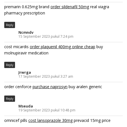
premarin 0.625mg brand
order sildenafil 50mg
real viagra
pharmacy prescription
Reply
Ncmndv
15 September 2023 pukul 7:24 pm
cost micardis
order plaquenil 400mg online cheap
buy
molnupiravir medication
Reply
Jrwrga
17 September 2023 pukul 3:27 am
order cenforce
purchase naprosyn
buy aralen generic
Reply
Mseuda
19 September 2023 pukul 10:48 pm
omnicef pills
cost lansoprazole 30mg
prevacid 15mg price