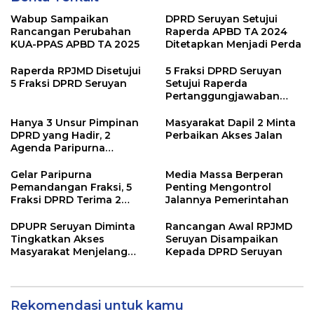
Wabup Sampaikan
DPRD Seruyan Setujui
Rancangan Perubahan
Raperda APBD TA 2024
KUA-PPAS APBD TA 2025
Ditetapkan Menjadi Perda
Raperda RPJMD Disetujui
5 Fraksi DPRD Seruyan
5 Fraksi DPRD Seruyan
Setujui Raperda
Pertanggungjawaban
Pelaksanaan APBD TA
2024
Hanya 3 Unsur Pimpinan
Masyarakat Dapil 2 Minta
DPRD yang Hadir, 2
Perbaikan Akses Jalan
Agenda Paripurna
Terpaksa di Tunda
Gelar Paripurna
Media Massa Berperan
Pemandangan Fraksi, 5
Penting Mengontrol
Fraksi DPRD Terima 2
Jalannya Pemerintahan
Buah Usulan Raperda
DPUPR Seruyan Diminta
Rancangan Awal RPJMD
Tingkatkan Akses
Seruyan Disampaikan
Masyarakat Menjelang
Kepada DPRD Seruyan
Lebaran
Rekomendasi untuk kamu