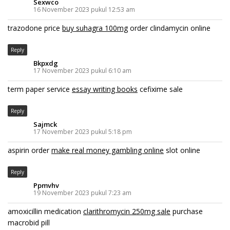
Sexwco
16 November 2023 pukul 12:53 am
trazodone price
buy suhagra 100mg
order clindamycin online
Reply
Bkpxdg
17 November 2023 pukul 6:10 am
term paper service
essay writing books
cefixime sale
Reply
Sajmck
17 November 2023 pukul 5:18 pm
aspirin order
make real money gambling online
slot online
Reply
Ppmvhv
19 November 2023 pukul 7:23 am
amoxicillin medication
clarithromycin 250mg sale
purchase
macrobid pill