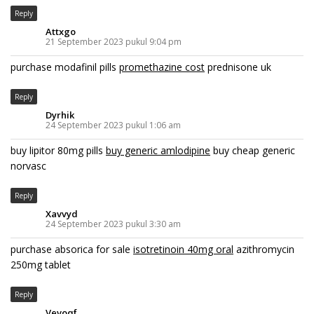
Reply
Attxgo
21 September 2023 pukul 9:04 pm
purchase modafinil pills
promethazine cost
prednisone uk
Reply
Dyrhik
24 September 2023 pukul 1:06 am
buy lipitor 80mg pills
buy generic amlodipine
buy cheap generic
norvasc
Reply
Xavvyd
24 September 2023 pukul 3:30 am
purchase absorica for sale
isotretinoin 40mg oral
azithromycin
250mg tablet
Reply
Vevoqf