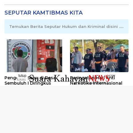
SEPUTAR KAMTIBMAS KITA
Temukan Berita Seputar Hukum dan Kriminal disini .....
tutup
Pengedar Sabu di Desa
Peringatan Hari Anti
..........
Sembuluh I Diringkus
Narkotika Internasional
2026