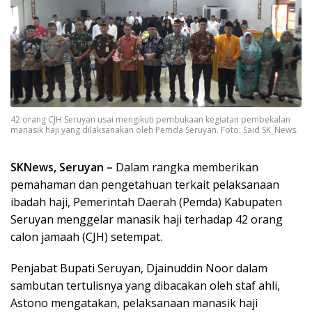
42 orang CJH Seruyan usai mengikuti pembukaan kegiatan pembekalan
manasik haji yang dilaksanakan oleh Pemda Seruyan. Foto: Said SK_News.
SKNews, Seruyan –
Dalam rangka memberikan
pemahaman dan pengetahuan terkait pelaksanaan
ibadah haji, Pemerintah Daerah (Pemda) Kabupaten
Seruyan menggelar manasik haji terhadap 42 orang
calon jamaah (CJH) setempat.
Penjabat Bupati Seruyan, Djainuddin Noor dalam
sambutan tertulisnya yang dibacakan oleh staf ahli,
Astono mengatakan, pelaksanaan manasik haji