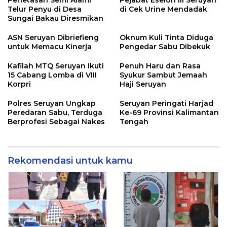
Penetasan Semi Alami
Pejabat Eselon III Seruyan
Telur Penyu di Desa
di Cek Urine Mendadak
Sungai Bakau Diresmikan
ASN Seruyan Dibriefieng
Oknum Kuli Tinta Diduga
untuk Memacu Kinerja
Pengedar Sabu Dibekuk
Kafilah MTQ Seruyan Ikuti
Penuh Haru dan Rasa
15 Cabang Lomba di VIII
Syukur Sambut Jemaah
Korpri
Haji Seruyan
Polres Seruyan Ungkap
Seruyan Peringati Harjad
Peredaran Sabu, Terduga
Ke-69 Provinsi Kalimantan
Berprofesi Sebagai Nakes
Tengah
Rekomendasi untuk kamu