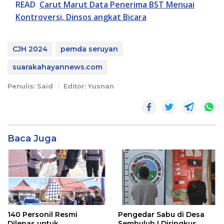
READ
Carut Marut Data Penerima BST Menuai
Kontroversi, Dinsos angkat Bicara
CJH 2024
pemda seruyan
suarakahayannews.com
Penulis: Said
Editor: Yusnan
Baca Juga
140 Personil Resmi
Pengedar Sabu di Desa
Dilepas untuk
Sembuluh I Diringkus