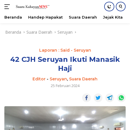
Beranda
Handep Hapakat
Suara Daerah
Jejak Kita
Langsung
Beranda
Suara Daerah
Seruyan
ke
konten
Laporan : Said - Seruyan
42 CJH Seruyan Ikuti Manasik
Haji
Editor
-
Seruyan
,
Suara Daerah
25 Februari 2024