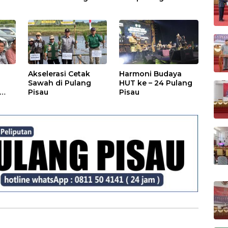
TP Posyandu
Malam Hiburan
Rakyat
Akselerasi Cetak
Harmoni Budaya
Sawah di Pulang
HUT ke – 24 Pulang
Pisau
Pisau