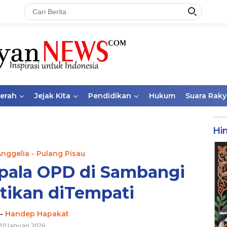
aerah
Jejak Kita
Pendidikan
Hukum
Suara Raky
Hi
Anggelia - Pulang Pisau
pala OPD di Sambangi
tikan diTempati
-
Handep Hapakat
10 Januari 2026