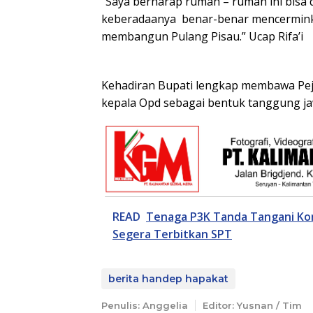
“Saya berharap rumah – rumah ini bisa 
keberadaanya benar-benar mencermin
membangun Pulang Pisau.” Ucap Rifa’i
Kehadiran Bupati lengkap membawa Pej
kepala Opd sebagai bentuk tanggung j
READ
Tenaga P3K Tanda Tangani Kon
Segera Terbitkan SPT
berita handep hapakat
Penulis: Anggelia
Editor: Yusnan / Tim