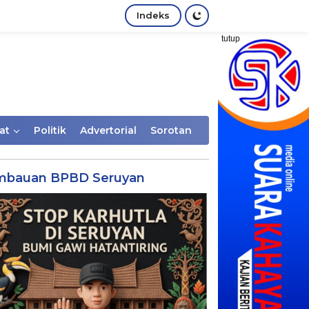
Indeks
tutup
at
Politik
Advertorial
Sorotan
mbauan BPBD Seruyan