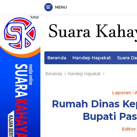
MENU
Langsung
tutup
ke
konten
Beranda
Handep Hapakat
Suara D
Beranda
Handep Hapakat
Laporan : 
Rumah Dinas Ke
Bupati Pas
Editor