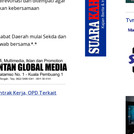
direvonasi dan ditempati agar
kan kebersamaan
Tv
abat Daerah mulai Sekda dan
awab bersama.*.*
trak Kerja, OPD Terkait