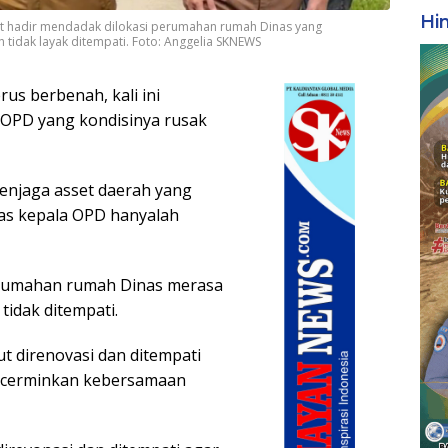
Hi
saat hadir mendadak dilokasi perumahan rumah Dinas yang
tidak layak ditempati. Foto: Anggelia SKNEWS
terus berbenah, kali ini
 OPD yang kondisinya rusak
enjaga asset daerah yang
nas kepala OPD hanyalah
perumahan rumah Dinas merasa
idak ditempati.
t direnovasi dan ditempati
ncerminkan kebersamaan