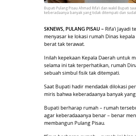
Bupati Pulang Pisau Ahmad Rifa’i dan wakil Bupati 
keberadaanya banyak yang tidak ditempati dan sudah 
SKNEWS, PULANG PISAU –
Rifa’i Jayadi 
menyasar ke lokasi rumah Dinas kepala
berat tak terawat.
Inilah kepekaan Kepala Daerah untuk m
selama ini tak terperhatikan, rumah Di
sebuah simbul fisik tak ditempati.
Saat Bupati hadir mendadak dilokasi 
miris bahwa keberadaanya banyak yang t
Bupati berharap rumah – rumah tersebu
agar keberadaaanya benar – benar me
membangun Pulang Pisau.