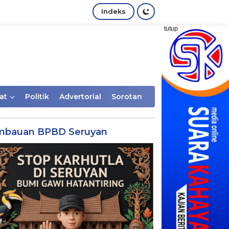
Indeks
tutup
at
Politik
Advertorial
Sorotan
mbauan BPBD Seruyan