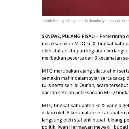
Tabuh bedug sebagai tanda dimulainya ajang MTQ ke X
SKNEWS, PULANG PISAU
– Pemerintah d
melaksanakan MTQ ke XI tingkat kabupa
oleh staf ahli bupati kegiatan berlang
melibatkan peserta dari 8 kecamatan se
MTQ merupakan ajang silaturahmi serta
semakin mahir dalam syiar serta caka
tulis serta seni al Qur’an, acara terseb
daerah setelah pelaksanaan MTQ tingka
MTQ tingkat kabupaten ke XI yang dige
diikuti oleh 8 kecamatan se kabupaten p
langsung oleh staf ahli bupati bidan
politik, Iwan Hermawan mewakili bupati 