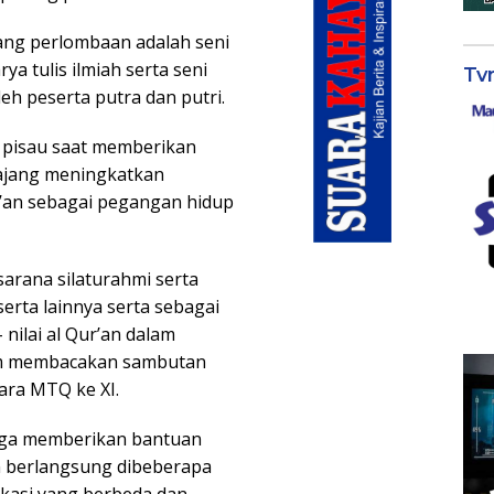
ang perlombaan adalah seni
arya tulis ilmiah serta seni
Tv
oleh peserta putra dan putri.
 pisau saat memberikan
ajang meningkatkan
r’an sebagai pegangan hidup
sarana silaturahmi serta
erta lainnya serta sebagai
nilai al Qur’an dalam
lam membacakan sambutan
ara MTQ ke XI.
uga memberikan bantuan
n berlangsung dibeberapa
 lokasi yang berbeda dan