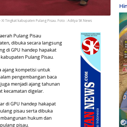
Hi
I Tingkat kabupaten Pulang Pisau. Foto : Aditya SK News
aerah Pulang Pisau
ten, dibuka secara langsung
sung di GPU handep hapakat
-kabupaten Pulang Pisau.
 ajang kompetisi untuk
p dalam pengembangan baca
ut juga menjadi ajang tahunan
t kecamatan digelar.
lar di GPU handep hakapat
ulang pisau serta dibuka
g pembangunan hukum dan
pulang pisau.