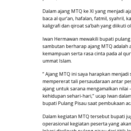
Dalam ajang MTQ ke XI yang menjadi aj
baca al qur’an, hafalan, fatmil, syahril, k
kaligrafi dan qiroat sa’bah yang diikuti 
Iwan Hermawan mewakili bupati pulang
sambutan berharap ajang MTQ adalah 
kemampuan serta rasa cinta pada al qu
ummat Islam.
” Ajang MTQ ini saya harapkan menjadi 
mempererat tali persaudaraan antar pes
ajang untuk sarana mengamalkan nilai – 
kehidupan sehari-hari,” ucap Iwan da
bupati Pulang Pisau saat pembukaan ac
Dalam kegiatan MTQ tersebut bupati j
operasional kegiatan peserta yang aka
lokasi diwilayah pulang pisau dari titik