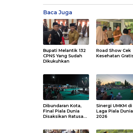
Baca Juga
Bupati Melantik 132
Road Show Cek
CPNS Yang Sudah
Kesehatan Grati
Dikukuhkan
Dibundaran Kota,
Sinergi UMKM di
Final Piala Dunia
Laga Piala Duni
Disaksikan Ratusan
2026
Warga Pulpis