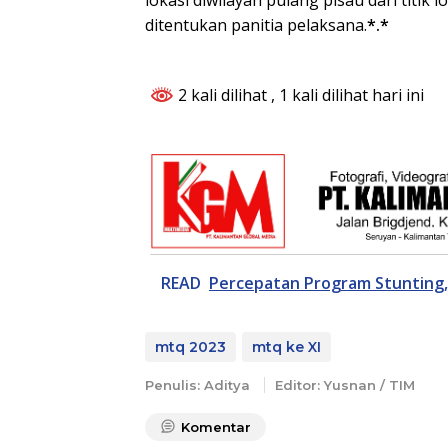
ditentukan panitia pelaksana.
*.*
2 kali dilihat
, 1 kali dilihat hari ini
READ
Percepatan Program Stunting,
mtq 2023
mtq ke XI
Penulis: Aditya
Editor: Yusnan / TIM
Komentar