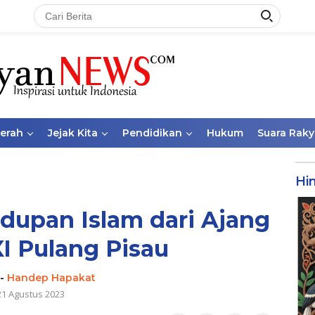
aerah
Jejak Kita
Pendidikan
Hukum
Suara Raky
Hi
idupan Islam dari Ajang
I Pulang Pisau
-
Handep Hapakat
21 Agustus 2023