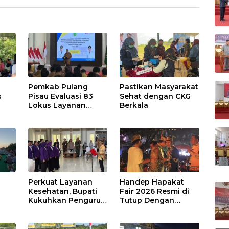
Pemkab Pulang
Pastikan Masyarakat
s
Pisau Evaluasi 83
Sehat dengan CKG
Lokus Layanan
Berkala
Publik
Perkuat Layanan
Handep Hapakat
a
Kesehatan, Bupati
Fair 2026 Resmi di
Kukuhkan Pengurus
Tutup Dengan
TP Posyandu
Malam Hiburan
Rakyat