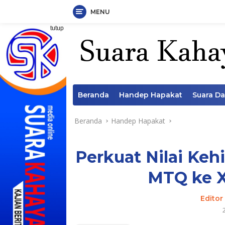
MENU
Langsung
tutup
ke
konten
Beranda
Handep Hapakat
Suara D
Beranda
Handep Hapakat
Perkuat Nilai Keh
MTQ ke X
Editor