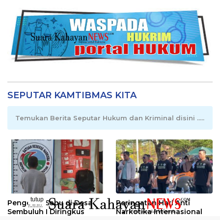
SEPUTAR KAMTIBMAS KITA
Temukan Berita Seputar Hukum dan Kriminal disini .....
tutup
Pengedar Sabu di Desa
Peringatan Hari Anti
..........
Sembuluh I Diringkus
Narkotika Internasional