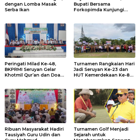
dengan Lomba Masak
Bupati Bersama
Serba Ikan
Forkopimda Kunjungi
Markas POS TNI AL
Peringati Milad Ke-48,
Turnamen Rangkaian Hari
BKPRMI Seruyan Gelar
Jadi Seruyan Ke-23 dan
Khotmil Qur’an dan Doa
HUT Kemerdekaan Ke-80
Bersama untuk Bangsa
RI Resmi Ditutup
Ribuan Masyarakat Hadiri
Turnamen Golf Menjadi
Tausiyah Guru Udin dan
Sejarah untuk