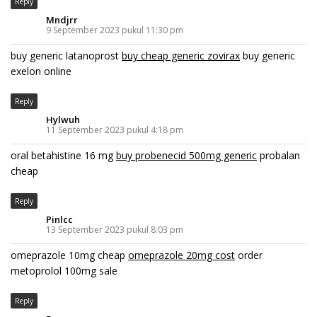
Reply
Mndjrr
9 September 2023 pukul 11:30 pm
buy generic latanoprost
buy cheap generic zovirax
buy generic
exelon online
Reply
Hylwuh
11 September 2023 pukul 4:18 pm
oral betahistine 16 mg
buy probenecid 500mg generic
probalan
cheap
Reply
Pinlcc
13 September 2023 pukul 8:03 pm
omeprazole 10mg cheap
omeprazole 20mg cost
order
metoprolol 100mg sale
Reply