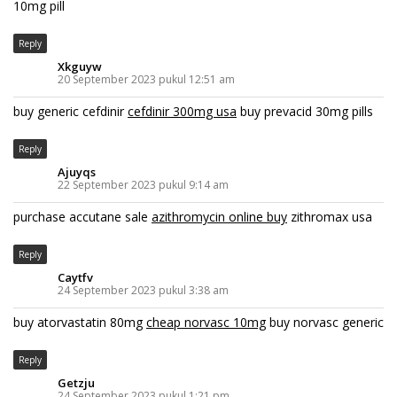
10mg pill
Reply
Xkguyw
20 September 2023 pukul 12:51 am
buy generic cefdinir
cefdinir 300mg usa
buy prevacid 30mg pills
Reply
Ajuyqs
22 September 2023 pukul 9:14 am
purchase accutane sale
azithromycin online buy
zithromax usa
Reply
Caytfv
24 September 2023 pukul 3:38 am
buy atorvastatin 80mg
cheap norvasc 10mg
buy norvasc generic
Reply
Getzju
24 September 2023 pukul 1:21 pm