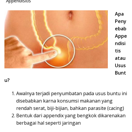
“Appendisitis”
Apa
Peny
ebab
Appe
ndisi
tis
atau
Usus
Bunt
u?
Awalnya terjadi penyumbatan pada usus buntu ini
disebabkan karna konsumsi makanan yang
rendah serat, biji-bijian, bahkan parasite (cacing)
Bentuk dari appendix yang bengkok dikarenakan
berbagai hal seperti jaringan