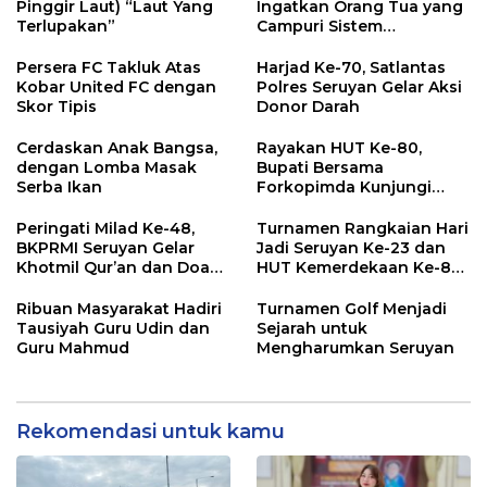
Pinggir Laut) “Laut Yang
Ingatkan Orang Tua yang
Terlupakan”
Campuri Sistem
Pendidikan Sekolah:
Antara Hak, Batas, dan
Persera FC Takluk Atas
Harjad Ke-70, Satlantas
Etika Hukum Pendidikan
Kobar United FC dengan
Polres Seruyan Gelar Aksi
Skor Tipis
Donor Darah
Cerdaskan Anak Bangsa,
Rayakan HUT Ke-80,
dengan Lomba Masak
Bupati Bersama
Serba Ikan
Forkopimda Kunjungi
Markas POS TNI AL
Peringati Milad Ke-48,
Turnamen Rangkaian Hari
BKPRMI Seruyan Gelar
Jadi Seruyan Ke-23 dan
Khotmil Qur’an dan Doa
HUT Kemerdekaan Ke-80
Bersama untuk Bangsa
RI Resmi Ditutup
Ribuan Masyarakat Hadiri
Turnamen Golf Menjadi
Tausiyah Guru Udin dan
Sejarah untuk
Guru Mahmud
Mengharumkan Seruyan
Rekomendasi untuk kamu