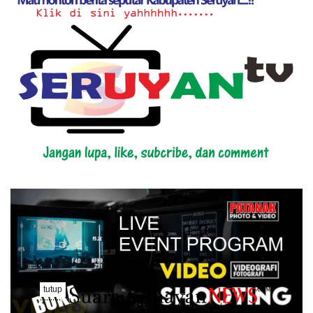
tutup
..........