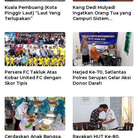
Kuala Pembuang (Kota
Kang Dedi Mulyadi
Pinggir Laut) “Laut Yang
Ingatkan Orang Tua yang
Terlupakan”
Campuri Sistem
Pendidikan Sekolah:
Antara Hak, Batas, dan
Etika Hukum Pendidikan
Persera FC Takluk Atas
Harjad Ke-70, Satlantas
Kobar United FC dengan
Polres Seruyan Gelar Aksi
Skor Tipis
Donor Darah
Cerdaskan Anak Bangsa,
Rayakan HUT Ke-80,