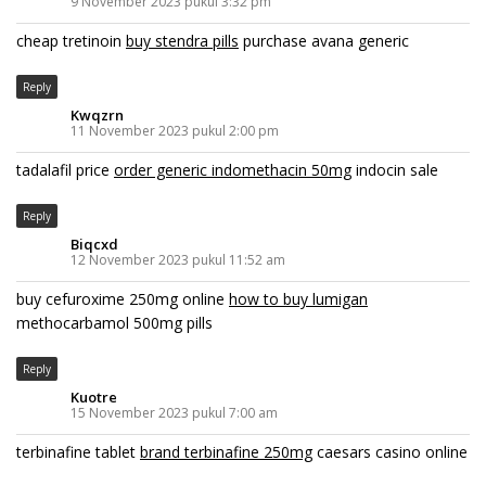
9 November 2023 pukul 3:32 pm
cheap tretinoin
buy stendra pills
purchase avana generic
Reply
Kwqzrn
11 November 2023 pukul 2:00 pm
tadalafil price
order generic indomethacin 50mg
indocin sale
Reply
Biqcxd
12 November 2023 pukul 11:52 am
buy cefuroxime 250mg online
how to buy lumigan
methocarbamol 500mg pills
Reply
Kuotre
15 November 2023 pukul 7:00 am
terbinafine tablet
brand terbinafine 250mg
caesars casino online