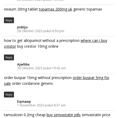
nexium 20mg tablet
topamax 200mg uk
generic topamax
Reply
Jmhljo
28 Oktober 2023 pukul 8:50 pm
how to get allopurinol without a prescription
where can i buy
crestor
buy crestor 10mg online
Reply
Ajwhbx
30 Oktober 2023 pukul 10:42 am
order buspar 10mg without prescription
order buspar 5mg for
sale
order cordarone generic
Reply
Eqmaep
1 November 2023 pukul 8:37 am
tamsulosin 0.2mg cheap
buy simvastatin pills
simvastatin price