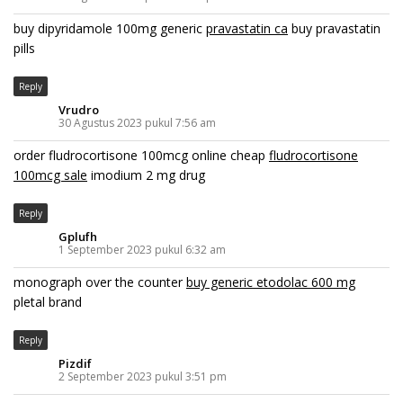
buy dipyridamole 100mg generic
pravastatin ca
buy pravastatin
pills
Reply
Vrudro
30 Agustus 2023 pukul 7:56 am
order fludrocortisone 100mcg online cheap
fludrocortisone
100mcg sale
imodium 2 mg drug
Reply
Gplufh
1 September 2023 pukul 6:32 am
monograph over the counter
buy generic etodolac 600 mg
pletal brand
Reply
Pizdif
2 September 2023 pukul 3:51 pm