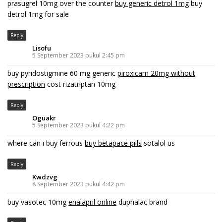
prasugrel 10mg over the counter
buy generic detrol 1mg
buy
detrol 1mg for sale
Reply
Lisofu
5 September 2023 pukul 2:45 pm
buy pyridostigmine 60 mg generic
piroxicam 20mg without
prescription
cost rizatriptan 10mg
Reply
Oguakr
5 September 2023 pukul 4:22 pm
where can i buy ferrous
buy betapace pills
sotalol us
Reply
Kwdzvg
8 September 2023 pukul 4:42 pm
buy vasotec 10mg
enalapril online
duphalac brand