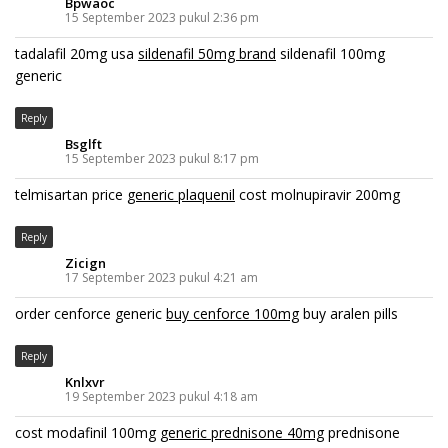
Bpwaoc
15 September 2023 pukul 2:36 pm
tadalafil 20mg usa
sildenafil 50mg brand
sildenafil 100mg
generic
Reply
Bsglft
15 September 2023 pukul 8:17 pm
telmisartan price
generic plaquenil
cost molnupiravir 200mg
Reply
Zicign
17 September 2023 pukul 4:21 am
order cenforce generic
buy cenforce 100mg
buy aralen pills
Reply
Knlxvr
19 September 2023 pukul 4:18 am
cost modafinil 100mg
generic prednisone 40mg
prednisone