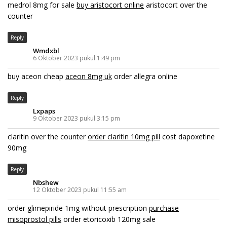
medrol 8mg for sale
buy aristocort online
aristocort over the
counter
Reply
Wmdxbl
6 Oktober 2023 pukul 1:49 pm
buy aceon cheap
aceon 8mg uk
order allegra online
Reply
Lxpaps
9 Oktober 2023 pukul 3:15 pm
claritin over the counter
order claritin 10mg pill
cost dapoxetine
90mg
Reply
Nbshew
12 Oktober 2023 pukul 11:55 am
order glimepiride 1mg without prescription
purchase
misoprostol pills
order etoricoxib 120mg sale