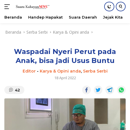
Beranda
Handep Hapakat
Suara Daerah
Jejak Kita
Langsung
Beranda
Serba Serbi
Karya & Opini anda
ke
konten
Waspadai Nyeri Perut pada
Anak, bisa jadi Usus Buntu
Editor
-
Karya & Opini anda
,
Serba Serbi
18 April 2022
42