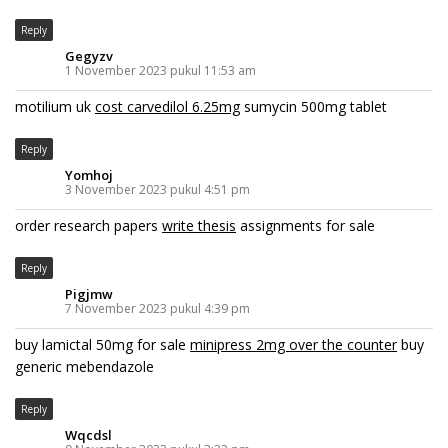
Reply
Gegyzv
1 November 2023 pukul 11:53 am
motilium uk
cost carvedilol 6.25mg
sumycin 500mg tablet
Reply
Yomhoj
3 November 2023 pukul 4:51 pm
order research papers
write thesis
assignments for sale
Reply
Pigjmw
7 November 2023 pukul 4:39 pm
buy lamictal 50mg for sale
minipress 2mg over the counter
buy
generic mebendazole
Reply
Wqcdsl