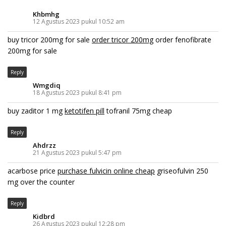
Khbmhg
12 Agustus 2023 pukul 10:52 am
buy tricor 200mg for sale
order tricor 200mg
order fenofibrate
200mg for sale
Reply
Wmgdiq
18 Agustus 2023 pukul 8:41 pm
buy zaditor 1 mg
ketotifen pill
tofranil 75mg cheap
Reply
Ahdrzz
21 Agustus 2023 pukul 5:47 pm
acarbose price
purchase fulvicin online cheap
griseofulvin 250
mg over the counter
Reply
Kidbrd
26 Agustus 2023 pukul 12:28 pm