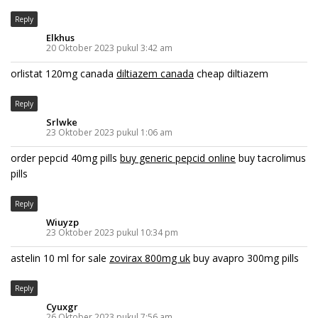
Reply
Elkhus
20 Oktober 2023 pukul 3:42 am
orlistat 120mg canada
diltiazem canada
cheap diltiazem
Reply
Srlwke
23 Oktober 2023 pukul 1:06 am
order pepcid 40mg pills
buy generic pepcid online
buy tacrolimus
pills
Reply
Wiuyzp
23 Oktober 2023 pukul 10:34 pm
astelin 10 ml for sale
zovirax 800mg uk
buy avapro 300mg pills
Reply
Cyuxgr
26 Oktober 2023 pukul 7:56 am