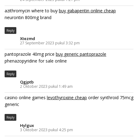
azithromycin where to buy
buy gabapentin online cheap
neurontin 800mg brand
Reply
Xtezmd
27 September 2023 pukul 3:32 pm
pantoprazole 40mg price
buy generic pantoprazole
phenazopyridine for sale online
Reply
Qgjptb
2 Oktober 2023 pukul 1:49 am
casino online games
levothyroxine cheap
order synthroid 75mcg
generic
Reply
Hylgux
3 Oktober 2023 pukul 4:25 pm