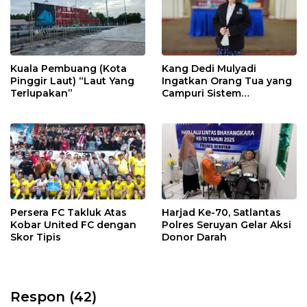
Kuala Pembuang (Kota
Kang Dedi Mulyadi
Pinggir Laut) “Laut Yang
Ingatkan Orang Tua yang
Terlupakan”
Campuri Sistem
Pendidikan Sekolah:
Antara Hak, Batas, dan
Etika Hukum Pendidikan
Persera FC Takluk Atas
Harjad Ke-70, Satlantas
Kobar United FC dengan
Polres Seruyan Gelar Aksi
Skor Tipis
Donor Darah
Respon (42)