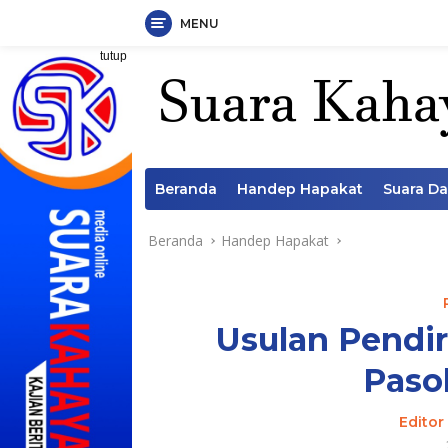
MENU
Langsung
tutup
ke
konten
Beranda
Handep Hapakat
Suara D
Beranda
Handep Hapakat
Usulan Pendir
Paso
Editor