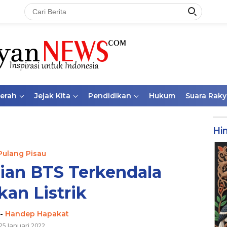
aerah
Jejak Kita
Pendidikan
Hukum
Suara Raky
Hi
Pulang Pisau
ian BTS Terkendala
kan Listrik
-
Handep Hapakat
25 Januari 2022