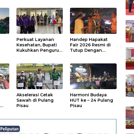
Perkuat Layanan
Handep Hapakat
a
Kesehatan, Bupati
Fair 2026 Resmi di
Kukuhkan Pengurus
Tutup Dengan
TP Posyandu
Malam Hiburan
Rakyat
Akselerasi Cetak
Harmoni Budaya
Sawah di Pulang
HUT ke – 24 Pulang
Pisau
Pisau