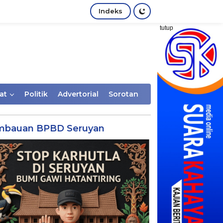
Indeks
tutup
at
Politik
Advertorial
Sorotan
mbauan BPBD Seruyan