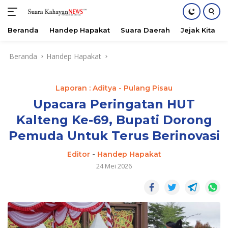
Beranda
Handep Hapakat
Suara Daerah
Jejak Kita
Langsung
Beranda
Handep Hapakat
ke
konten
Laporan : Aditya - Pulang Pisau
Upacara Peringatan HUT
Kalteng Ke-69, Bupati Dorong
Pemuda Untuk Terus Berinovasi
Editor
-
Handep Hapakat
24 Mei 2026