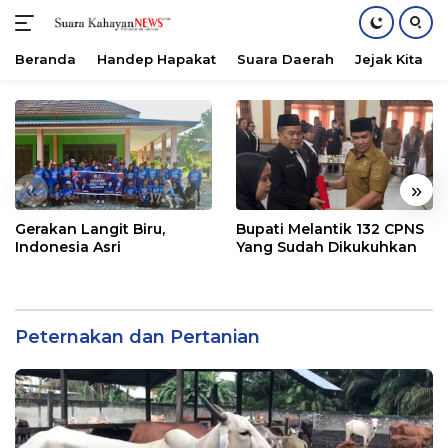
Beranda
Handep Hapakat
Suara Daerah
Jejak Kita
Langsung
ke
konten
«
»
Gerakan Langit Biru,
Bupati Melantik 132 CPNS
Indonesia Asri
Yang Sudah Dikukuhkan
Peternakan dan Pertanian