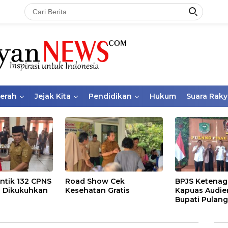
aerah
Jejak Kita
Pendidikan
Hukum
Suara Raky
ntik 132 CPNS
Road Show Cek
BPJS Ketenag
 Dikukuhkan
Kesehatan Gratis
Kapuas Audie
Bupati Pulang
Bahas Kepese
PKBU, Ekosis
dan Pekerja 