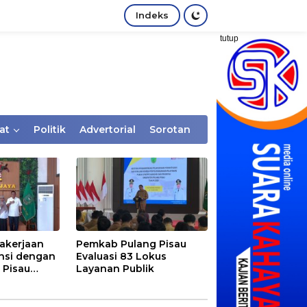
Indeks
tutup
at
Politik
Advertorial
Sorotan
akerjaan
Pemkab Pulang Pisau
nsi dengan
Evaluasi 83 Lokus
 Pisau
Layanan Publik
rtaan
tem Desa,
Rentan