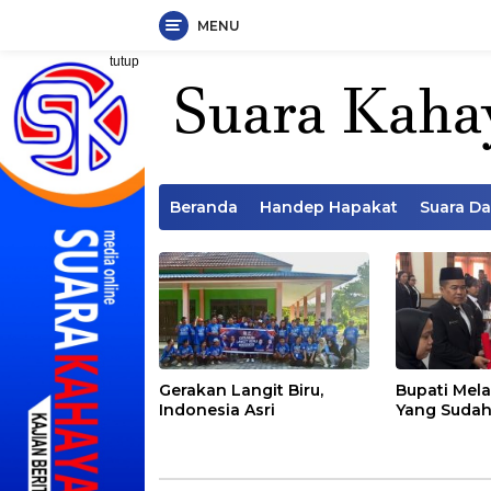
MENU
Langsung
tutup
ke
konten
Beranda
Handep Hapakat
Suara D
Gerakan Langit Biru,
Bupati Mela
Indonesia Asri
Yang Sudah