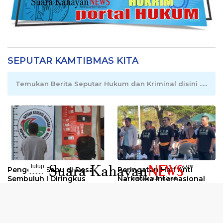
SEPUTAR KAMTIBMAS KITA
Temukan Berita Seputar Hukum dan Kriminal disini .....
tutup
Pengedar Sabu di Desa
Peringatan Hari Anti
..........
Sembuluh I Diringkus
Narkotika Internasional
2026