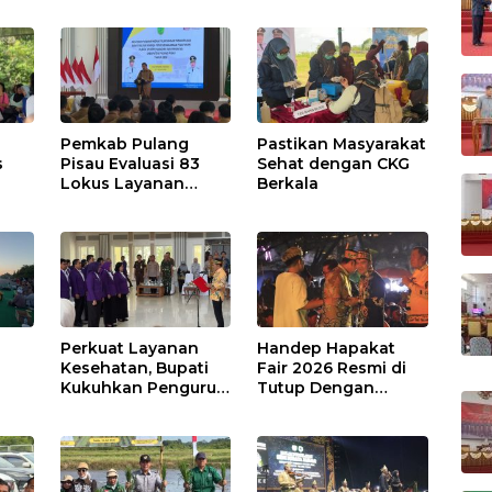
Pemkab Pulang
Pastikan Masyarakat
s
Pisau Evaluasi 83
Sehat dengan CKG
Lokus Layanan
Berkala
Publik
Perkuat Layanan
Handep Hapakat
a
Kesehatan, Bupati
Fair 2026 Resmi di
Kukuhkan Pengurus
Tutup Dengan
TP Posyandu
Malam Hiburan
Rakyat