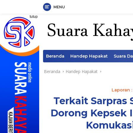
MENU
Langsung
tutup
ke
konten
Beranda
Handep Hapakat
Suara D
Beranda
Handep Hapakat
Laporan :
Terkait Sarpras 
Dorong Kepsek I
Komukasi