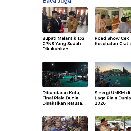
Baca Juga
Bupati Melantik 132
Road Show Cek
CPNS Yang Sudah
Kesehatan Grati
Dikukuhkan
Dibundaran Kota,
Sinergi UMKM di
Final Piala Dunia
Laga Piala Duni
Disaksikan Ratusan
2026
Warga Pulpis