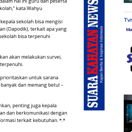
dalam hal ini guru dan peserta
kolah,” kata Wahyu
Tv
 kepala sekolah bisa mengisi
an (Dapodik), terkait apa yang
 sekolah bisa terpenuhi
kan akan melakukan survei,
 terpenuhi.
rioritaskan untuk sarana
a banyak dan memang betul –
kan, penting juga kepala
rkan dan berkomunikasi dengan
formasi terkait kebutuhan. *.*