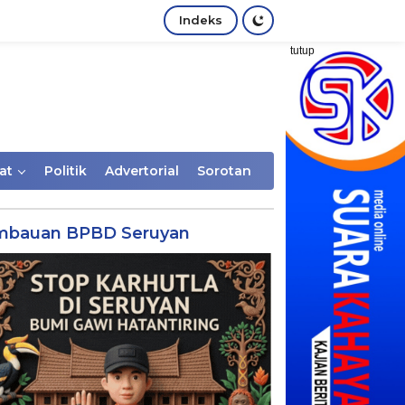
Indeks
tutup
at
Politik
Advertorial
Sorotan
mbauan BPBD Seruyan