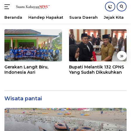
Beranda
Handep Hapakat
Suara Daerah
Jejak Kita
Langsung
ke
konten
«
»
Gerakan Langit Biru,
Bupati Melantik 132 CPNS
Indonesia Asri
Yang Sudah Dikukuhkan
Wisata pantai