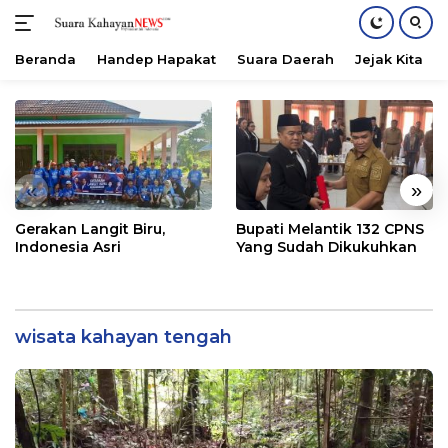
Beranda
Handep Hapakat
Suara Daerah
Jejak Kita
Langsung
ke
konten
«
»
Gerakan Langit Biru,
Bupati Melantik 132 CPNS
Indonesia Asri
Yang Sudah Dikukuhkan
wisata kahayan tengah