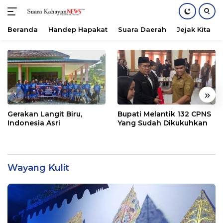
Beranda
Handep Hapakat
Suara Daerah
Jejak Kita
Langsung
ke
konten
«
»
Gerakan Langit Biru,
Bupati Melantik 132 CPNS
Indonesia Asri
Yang Sudah Dikukuhkan
Wayang Kulit