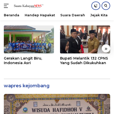
Beranda
Handep Hapakat
Suara Daerah
Jejak Kita
Langsung
ke
konten
«
»
Gerakan Langit Biru,
Bupati Melantik 132 CPNS
Indonesia Asri
Yang Sudah Dikukuhkan
wapres kejombang