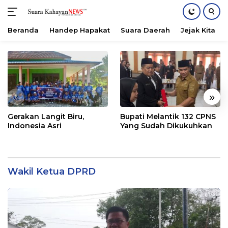
Beranda
Handep Hapakat
Suara Daerah
Jejak Kita
Langsung
ke
konten
«
»
Gerakan Langit Biru,
Bupati Melantik 132 CPNS
Indonesia Asri
Yang Sudah Dikukuhkan
Wakil Ketua DPRD