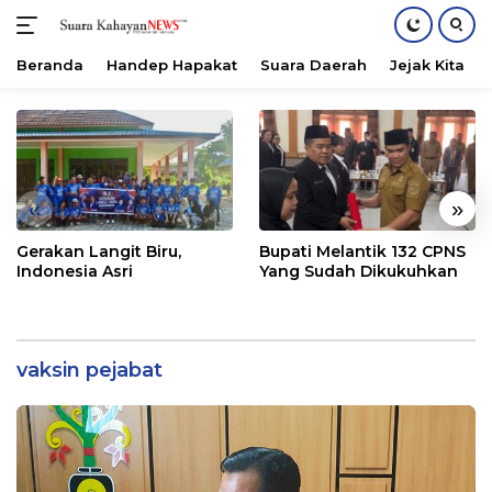
Beranda
Handep Hapakat
Suara Daerah
Jejak Kita
Langsung
ke
konten
«
»
Gerakan Langit Biru,
Bupati Melantik 132 CPNS
Indonesia Asri
Yang Sudah Dikukuhkan
vaksin pejabat