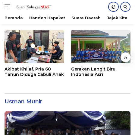
Beranda
Handep Hapakat
Suara Daerah
Jejak Kita
Langsung
ke
konten
«
»
Akibat Khilaf, Pria 60
Gerakan Langit Biru,
Tahun Diduga Cabuli Anak
Indonesia Asri
Usman Munir