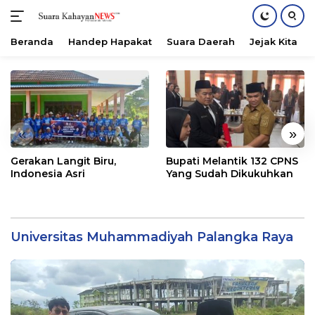
Beranda
Handep Hapakat
Suara Daerah
Jejak Kita
Langsung
ke
konten
«
»
Gerakan Langit Biru,
Bupati Melantik 132 CPNS
Indonesia Asri
Yang Sudah Dikukuhkan
Universitas Muhammadiyah Palangka Raya