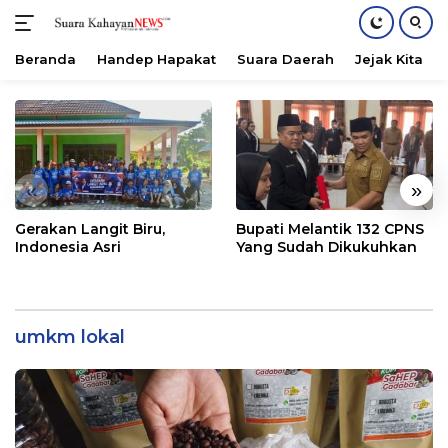
Beranda
Handep Hapakat
Suara Daerah
Jejak Kita
Langsung
ke
konten
«
»
Gerakan Langit Biru,
Bupati Melantik 132 CPNS
Indonesia Asri
Yang Sudah Dikukuhkan
umkm lokal