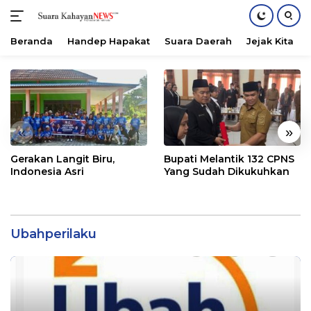
Beranda
Handep Hapakat
Suara Daerah
Jejak Kita
Langsung
ke
konten
«
»
Gerakan Langit Biru,
Bupati Melantik 132 CPNS
Indonesia Asri
Yang Sudah Dikukuhkan
Ubahperilaku