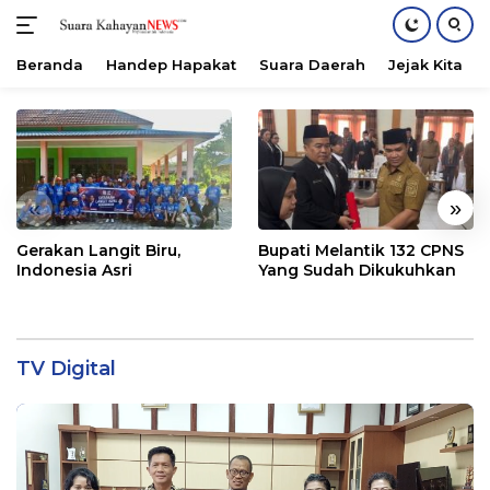
Beranda
Handep Hapakat
Suara Daerah
Jejak Kita
Langsung
ke
konten
«
»
Gerakan Langit Biru,
Bupati Melantik 132 CPNS
Indonesia Asri
Yang Sudah Dikukuhkan
TV Digital