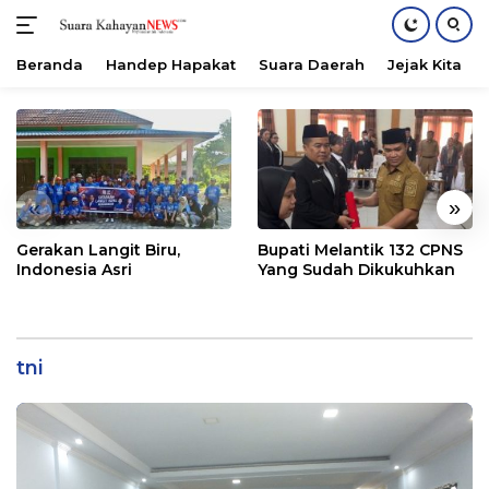
Beranda
Handep Hapakat
Suara Daerah
Jejak Kita
Langsung
ke
konten
«
»
Gerakan Langit Biru,
Bupati Melantik 132 CPNS
Indonesia Asri
Yang Sudah Dikukuhkan
tni