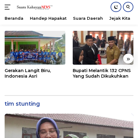
Beranda
Handep Hapakat
Suara Daerah
Jejak Kita
Langsung
ke
konten
«
»
Gerakan Langit Biru,
Bupati Melantik 132 CPNS
Indonesia Asri
Yang Sudah Dikukuhkan
tim stunting