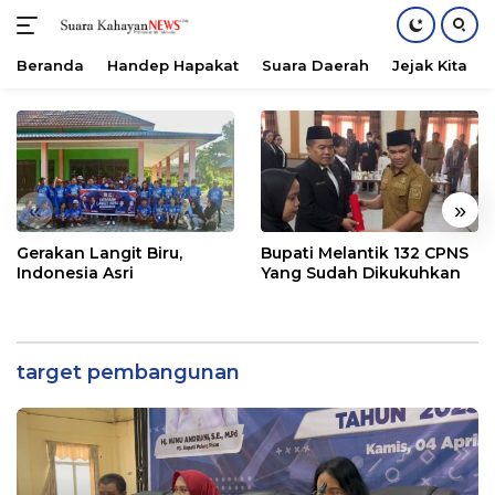
Beranda
Handep Hapakat
Suara Daerah
Jejak Kita
Langsung
ke
konten
«
»
Gerakan Langit Biru,
Bupati Melantik 132 CPNS
Indonesia Asri
Yang Sudah Dikukuhkan
target pembangunan