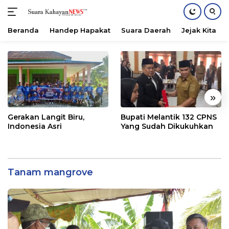
Beranda
Handep Hapakat
Suara Daerah
Jejak Kita
Langsung
ke
konten
«
»
Gerakan Langit Biru,
Bupati Melantik 132 CPNS
Indonesia Asri
Yang Sudah Dikukuhkan
Tanam mangrove