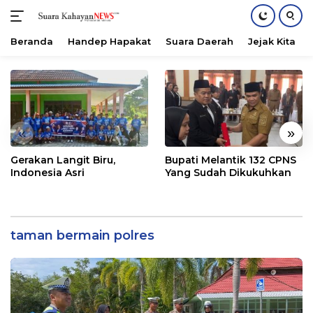
Beranda
Handep Hapakat
Suara Daerah
Jejak Kita
Langsung
ke
konten
«
»
Gerakan Langit Biru,
Bupati Melantik 132 CPNS
Indonesia Asri
Yang Sudah Dikukuhkan
taman bermain polres