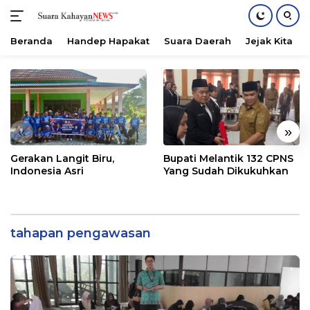
Beranda
Handep Hapakat
Suara Daerah
Jejak Kita
Langsung
ke
konten
«
»
Gerakan Langit Biru,
Bupati Melantik 132 CPNS
Indonesia Asri
Yang Sudah Dikukuhkan
tahapan pengawasan