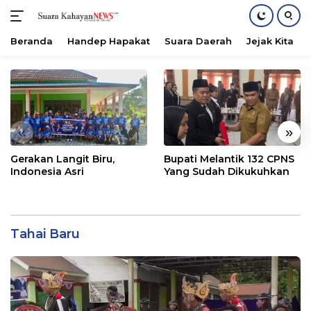
Beranda
Handep Hapakat
Suara Daerah
Jejak Kita
Langsung
ke
konten
«
»
Gerakan Langit Biru,
Bupati Melantik 132 CPNS
Indonesia Asri
Yang Sudah Dikukuhkan
Tahai Baru