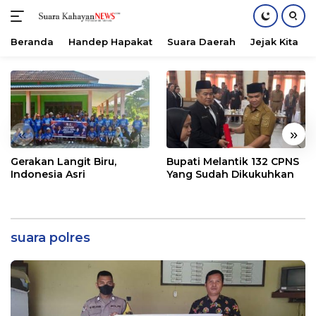
Beranda
Handep Hapakat
Suara Daerah
Jejak Kita
Langsung
ke
konten
«
»
Gerakan Langit Biru,
Bupati Melantik 132 CPNS
Indonesia Asri
Yang Sudah Dikukuhkan
suara polres