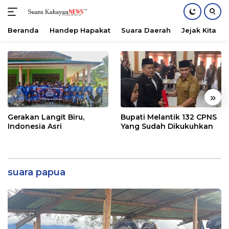
Beranda
Handep Hapakat
Suara Daerah
Jejak Kita
Langsung
ke
konten
«
»
Gerakan Langit Biru,
Bupati Melantik 132 CPNS
Indonesia Asri
Yang Sudah Dikukuhkan
suara papua