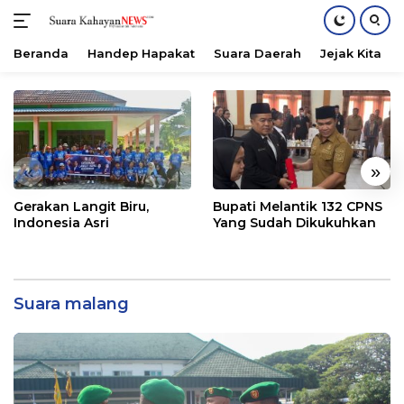
Beranda
Handep Hapakat
Suara Daerah
Jejak Kita
Langsung
ke
konten
«
»
Gerakan Langit Biru,
Bupati Melantik 132 CPNS
Indonesia Asri
Yang Sudah Dikukuhkan
Suara malang